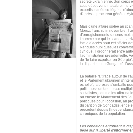
secrète ukrainienne. Son corps es
cette découverte macabre intervie
expertises médico-légales n'about
d'après le procureur général My
M
ais d'une affaire isolée au scan
Moroz, franchit fin novembre. Il
d’enregistrements sonores mettan
l’homme par qui le scandale arr
facile d’accès pour cet officier d
Rendues publiques, les conversa
cynique. Il ordonnerait entre autr
l'administration présidentielle,
de “le faire expulser en Géorgie
la disparition de Gongadzé, l’ass
L
a bataille fait rage autour de l’
et le Parlement ukrainien s’inten
échelle”, la presse s’emballe po
politiques confondues se multipli
socialistes, comme les ultra-nat
ou encore le Mouvement des Jeun
politiques pour l’occasion, au p
disparition de Gongadzé, érigé e
précédent depuis l'indépendance 
chroniques de la population.
Les conditions entourant la disp
pèse sur la liberté d'informer 