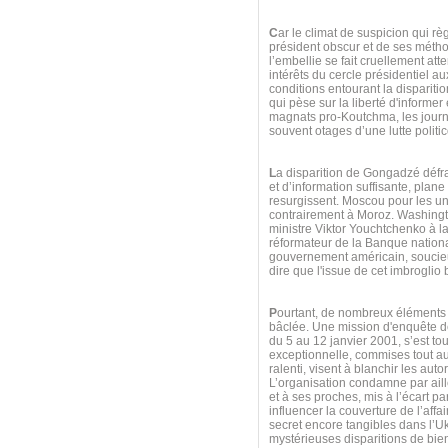
C
ar le climat de suspicion qui rè
président obscur et de ses métho
l’embellie se fait cruellement att
intérêts du cercle présidentiel 
conditions entourant la dispariti
qui pèse sur la liberté d'informe
magnats pro-Koutchma, les journa
souvent otages d’une lutte politic
L
a disparition de Gongadzé défra
et d’information suffisante, plan
resurgissent. Moscou pour les u
contrairement à Moroz. Washington
ministre Viktor Youchtchenko à la 
réformateur de la Banque national
gouvernement américain, soucieux
dire que l'issue de cet imbroglio 
P
ourtant, de nombreux éléments 
bâclée. Une mission d'enquête de
du 5 au 12 janvier 2001, s’est to
exceptionnelle, commises tout au
ralenti, visent à blanchir les auto
L’organisation condamne par aill
et à ses proches, mis à l’écart pa
influencer la couverture de l’aff
secret encore tangibles dans l’U
mystérieuses disparitions de bien