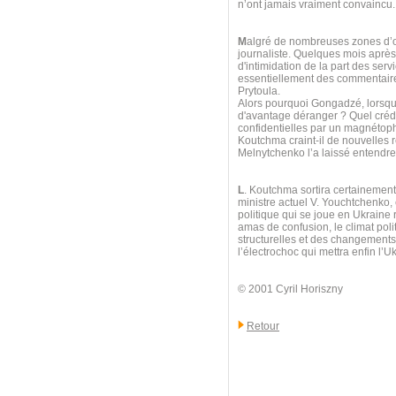
n’ont jamais vraiment convaincu.
M
algré de nombreuses zones d’omb
journaliste. Quelques mois après l
d'intimidation de la part des ser
essentiellement des commentaires
Prytoula.
Alors pourquoi Gongadzé, lorsque
d'avantage déranger ? Quel crédi
confidentielles par un magnétoph
Koutchma craint-il de nouvelles 
Melnytchenko l’a laissé entendre 
L
. Koutchma sortira certainement
ministre actuel V. Youchtchenko,
politique qui se joue en Ukraine 
amas de confusion, le climat poli
structurelles et des changements t
l’électrochoc qui mettra enfin l’Uk
© 2001 Cyril Horiszny
Retour