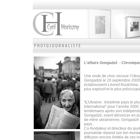
L'affaire Gongadzé - Chronique
Une onde de choc secoue l’Ukrain
Gongadzé le 16 septembre 2000. L
éclaboussent Léonid Koutchma, a
plus explosif et le plus préoccup
“
L
'Ukraine : troisième pays le p
International” pour l’année 20
lendemains après son indépenda
Gongadzé, osent dénoncer en publi
de mère ukrainienne, Gongadzé s
pays.
Co-fondateur et directeur du quo
journaliste répand son ton mordan
diffusion encore limitée de ces i