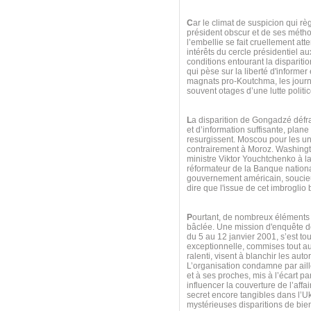
C
ar le climat de suspicion qui rè
président obscur et de ses métho
l’embellie se fait cruellement att
intérêts du cercle présidentiel 
conditions entourant la dispariti
qui pèse sur la liberté d'informe
magnats pro-Koutchma, les journa
souvent otages d’une lutte politic
L
a disparition de Gongadzé défra
et d’information suffisante, plan
resurgissent. Moscou pour les u
contrairement à Moroz. Washington
ministre Viktor Youchtchenko à la 
réformateur de la Banque national
gouvernement américain, soucieux
dire que l'issue de cet imbroglio 
P
ourtant, de nombreux éléments 
bâclée. Une mission d'enquête de
du 5 au 12 janvier 2001, s’est to
exceptionnelle, commises tout au
ralenti, visent à blanchir les auto
L’organisation condamne par aill
et à ses proches, mis à l’écart pa
influencer la couverture de l’aff
secret encore tangibles dans l’U
mystérieuses disparitions de bien