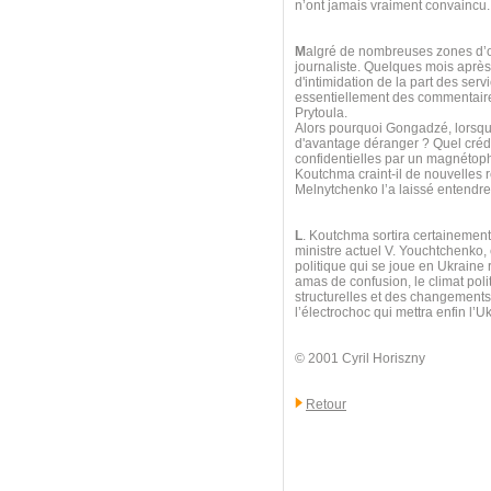
n’ont jamais vraiment convaincu.
M
algré de nombreuses zones d’omb
journaliste. Quelques mois après l
d'intimidation de la part des ser
essentiellement des commentaires
Prytoula.
Alors pourquoi Gongadzé, lorsque
d'avantage déranger ? Quel crédi
confidentielles par un magnétoph
Koutchma craint-il de nouvelles 
Melnytchenko l’a laissé entendre 
L
. Koutchma sortira certainement
ministre actuel V. Youchtchenko,
politique qui se joue en Ukraine 
amas de confusion, le climat poli
structurelles et des changements t
l’électrochoc qui mettra enfin l’Uk
© 2001 Cyril Horiszny
Retour