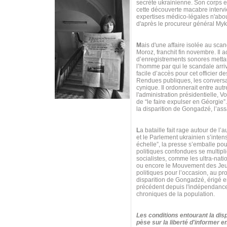
secrète ukrainienne. Son corps es
cette découverte macabre intervie
expertises médico-légales n'about
d'après le procureur général My
M
ais d'une affaire isolée au scan
Moroz, franchit fin novembre. Il
d’enregistrements sonores mettan
l’homme par qui le scandale arr
facile d’accès pour cet officier d
Rendues publiques, les conversa
cynique. Il ordonnerait entre autr
l'administration présidentielle,
de “le faire expulser en Géorgie
la disparition de Gongadzé, l’ass
L
a bataille fait rage autour de l’
et le Parlement ukrainien s’inten
échelle”, la presse s’emballe po
politiques confondues se multipli
socialistes, comme les ultra-nat
ou encore le Mouvement des Jeun
politiques pour l’occasion, au p
disparition de Gongadzé, érigé e
précédent depuis l'indépendance 
chroniques de la population.
Les conditions entourant la disp
pèse sur la liberté d'informer 