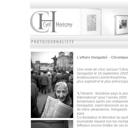
L'affaire Gongadzé - Chronique
Une onde de choc secoue l’Ukrain
Gongadzé le 16 septembre 2000. L
éclaboussent Léonid Koutchma, a
plus explosif et le plus préoccup
“
L
'Ukraine : troisième pays le p
International” pour l’année 20
lendemains après son indépenda
Gongadzé, osent dénoncer en publi
de mère ukrainienne, Gongadzé s
pays.
Co-fondateur et directeur du quo
journaliste répand son ton mordan
diffusion encore limitée de ces i