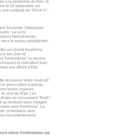
re à la périphérie de Kiev. Si
time le 16 septembre, les
c une certitude de "99,64 %",
Parti Socialiste, Oleksander
rtre, sur la foi
. Mykola Melnytchenko,
dans le bureau présidentiel,
aître un Léonid Koutchma
et à son chef de
 des Tchétchènes” ou encore
 choquent et coïncident avec
ais une affaire d’Etat.
tte de pouvoir entre l'exécutif
t la “provocation à grande
ions toutes couleurs
du chef de l'État. Les
entristes du mouvement “Rukh”
au vestiaire leurs clivages
'Ukraine sans Koutchma”. La
 de contestation sans
t les mécontentements
urd climat d'intimidation qui