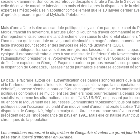
secrète ukrainienne. Son corps est retrouvé décapité et brûlé à l'acide le 3 novemb
cette découverte macabre intervient un mois et demi après la disparition de la vic
expertises médico-légales n'aboutiront officiellement que le 10 janvier dernier ave
d'après le procureur général Mykhaïlo Potebenko.
M
ais d'une affaire isolée au scandale politique, il n’y a qu’un pas, que le chef du 
Moroz, franchit fin novembre. Il accuse Léonid Koutchma d’avoir commandité le meu
d’enregistrements sonores mettant directement en cause le chef d’Etat ukrainien
l’homme par qui le scandale arrive, aurait dissimulé un magnétophone numérique 
facile d’accès pour cet officier des services de sécurité ukrainiens (SBU).
Rendues publiques, les conversations enregistrées laisseraient clairement appar
cynique. Il ordonnerait entre autres à son ministre de l'Intérieur Yuriy Kravtchenko 
l'administration présidentielle, Volodymyr Lytvyn de “faire enlever Gongadzé par
de “le faire expulser en Géorgie”. Façon de parler ou propos mesurés, ces propos
la disparition de Gongadzé, l’assassinat du journaliste s’embrase et devient désorm
L
a bataille fait rage autour de l’authentification des bandes sonores alors que la lu
et le Parlement ukrainien s’intensifie. Bien que l’accusé invoque la manipulation e
échelle”, la presse s’emballe pour ce “Koutchmagate”, pendant que les manifestat
politiques confondues se multiplient ces derniers mois pour réclamer la démission 
socialistes, comme les ultra-nationalistes de l’“UNA-UNSO”, en passant par les c
ou encore le Mouvement des Jeunesses Communistes “Komsomol”, tous ont laissé 
politiques pour l’occasion, au profit d'un mouvement d'union nationale baptisé “l
disparition de Gongadzé, érigé en martyr de l’Ukraine corrompue soulève un vent
précédent depuis l'indépendance du pays en 1991. Mais elle cristallise avant tou
chroniques de la population.
Les conditions entourant la disparition de Gongadzé révèlent au grand jour le lo
pèse sur la liberté d'informer en Ukraine.