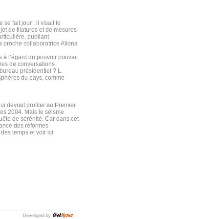
fait jour : il visait le
bjet de filatures et de mesures
ticulière, publiant
a proche collaboratrice Aliona
s à l’égard du pouvoir pouvait
ures de conversations
bureau présidentiel ? L.
s sphères du pays, comme
i devrait profiter au Premier
lles 2004. Mais le séisme
uête de sérénité. Car dans cet
elance des réformes
des temps et voir ici
Developed by