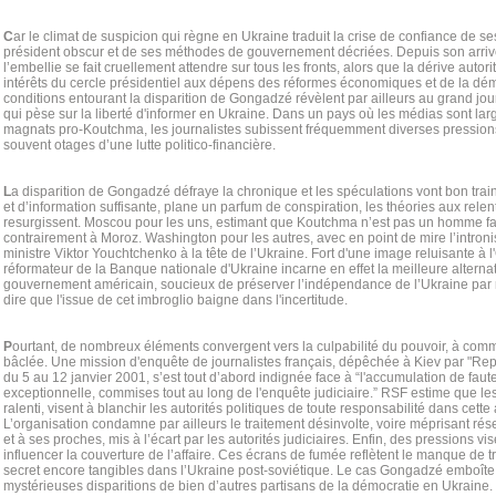
C
ar le climat de suspicion qui règne en Ukraine traduit la crise de confiance de se
président obscur et de ses méthodes de gouvernement décriées. Depuis son arrivée
l’embellie se fait cruellement attendre sur tous les fronts, alors que la dérive autor
intérêts du cercle présidentiel aux dépens des réformes économiques et de la dém
conditions entourant la disparition de Gongadzé révèlent par ailleurs au grand jour 
qui pèse sur la liberté d'informer en Ukraine. Dans un pays où les médias sont lar
magnats pro-Koutchma, les journalistes subissent fréquemment diverses pressions 
souvent otages d’une lutte politico-financière.
L
a disparition de Gongadzé défraye la chronique et les spéculations vont bon trai
et d’information suffisante, plane un parfum de conspiration, les théories aux relen
resurgissent. Moscou pour les uns, estimant que Koutchma n’est pas un homme fac
contrairement à Moroz. Washington pour les autres, avec en point de mire l’introni
ministre Viktor Youchtchenko à la tête de l’Ukraine. Fort d'une image reluisante à l
réformateur de la Banque nationale d'Ukraine incarne en effet la meilleure alterna
gouvernement américain, soucieux de préserver l’indépendance de l’Ukraine par r
dire que l'issue de cet imbroglio baigne dans l'incertitude.
P
ourtant, de nombreux éléments convergent vers la culpabilité du pouvoir, à co
bâclée. Une mission d'enquête de journalistes français, dépêchée à Kiev par "Rep
du 5 au 12 janvier 2001, s’est tout d’abord indignée face à “l'accumulation de faut
exceptionnelle, commises tout au long de l'enquête judiciaire.” RSF estime que l
ralenti, visent à blanchir les autorités politiques de toute responsabilité dans cette a
L’organisation condamne par ailleurs le traitement désinvolte, voire méprisant ré
et à ses proches, mis à l’écart par les autorités judiciaires. Enfin, des pressions v
influencer la couverture de l’affaire. Ces écrans de fumée reflètent le manque de t
secret encore tangibles dans l’Ukraine post-soviétique. Le cas Gongadzé emboîte 
mystérieuses disparitions de bien d’autres partisans de la démocratie en Ukraine. L