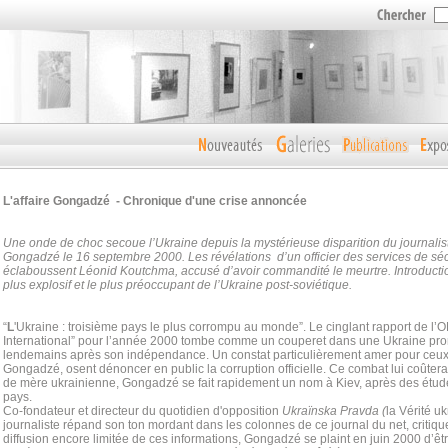
L'affaire Gongadzé - Chronique d'une crise annoncée
Une onde de choc secoue l’Ukraine depuis la mystérieuse disparition du journalis
Gongadzé le 16 septembre 2000. Les révélations d’un officier des services de séc
éclaboussent Léonid Koutchma, accusé d’avoir commandité le meurtre. Introductio
plus explosif et le plus préoccupant de l’Ukraine post-soviétique.
“
L
'Ukraine : troisième pays le plus corrompu au monde”. Le cinglant rapport de l
International” pour l’année 2000 tombe comme un couperet dans une Ukraine pr
lendemains après son indépendance. Un constat particulièrement amer pour ceu
Gongadzé, osent dénoncer en public la corruption officielle. Ce combat lui coûtera
de mère ukrainienne, Gongadzé se fait rapidement un nom à Kiev, après des étude
pays.
Co-fondateur et directeur du quotidien d'opposition
Ukraïnska Pravda (
la Vérité u
journaliste répand son ton mordant dans les colonnes de ce journal du net, critiqu
diffusion encore limitée de ces informations, Gongadzé se plaint en juin 2000 d’êtr