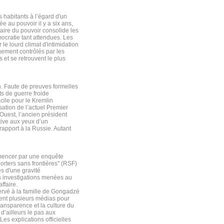
s habitants à l’égard d'un
 au pouvoir il y a six ans,
itaire du pouvoir consolide les
ocratie tant attendues. Les
le lourd climat d'intimidation
gement contrôlés par les
et se retrouvent le plus
n. Faute de preuves formelles
ts de guerre froide
ile pour le Kremlin
sation de l’actuel Premier
'Ouest, l’ancien président
tive aux yeux d’un
apport à la Russie. Autant
mmencer par une enquête
orters sans frontières" (RSF)
es d'une gravité
es investigations menées au
ffaire.
servé à la famille de Gongadzé
isent plusieurs médias pour
ransparence et la culture du
d’ailleurs le pas aux
es explications officielles