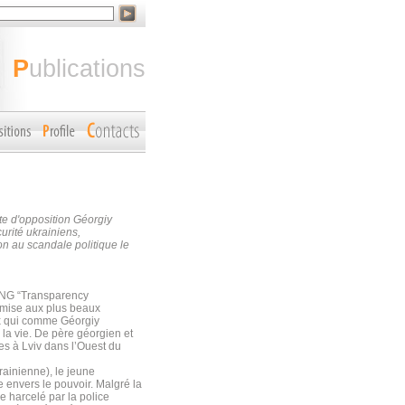
publications
te d'opposition Géorgiy
urité ukrainiens,
n au scandale politique le
’ONG “Transparency
omise aux plus beaux
x qui comme Géorgiy
 la vie. De père géorgien et
s à Lviv dans l’Ouest du
krainienne), le jeune
e envers le pouvoir. Malgré la
e harcelé par la police