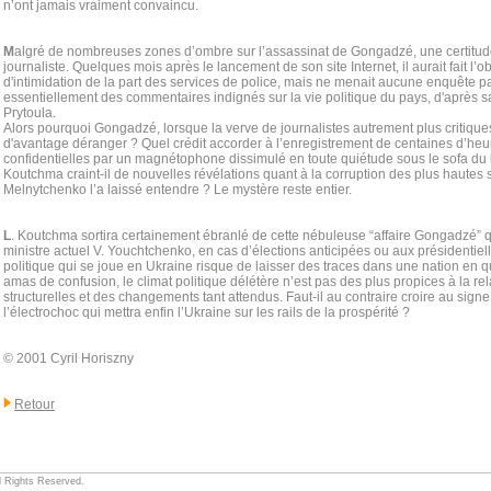
n’ont jamais vraiment convaincu.
M
algré de nombreuses zones d’ombre sur l’assassinat de Gongadzé, une certitude se 
journaliste. Quelques mois après le lancement de son site Internet, il aurait fait l’o
d'intimidation de la part des services de police, mais ne menait aucune enquête par
essentiellement des commentaires indignés sur la vie politique du pays, d'après s
Prytoula.
Alors pourquoi Gongadzé, lorsque la verve de journalistes autrement plus critique
d'avantage déranger ? Quel crédit accorder à l’enregistrement de centaines d’he
confidentielles par un magnétophone dissimulé en toute quiétude sous le sofa du 
Koutchma craint-il de nouvelles révélations quant à la corruption des plus haute
Melnytchenko l’a laissé entendre ? Le mystère reste entier.
L
. Koutchma sortira certainement ébranlé de cette nébuleuse “affaire Gongadzé” qu
ministre actuel V. Youchtchenko, en cas d’élections anticipées ou aux présidentie
politique qui se joue en Ukraine risque de laisser des traces dans une nation en q
amas de confusion, le climat politique délétère n’est pas des plus propices à la r
structurelles et des changements tant attendus. Faut-il au contraire croire au signe 
l’électrochoc qui mettra enfin l’Ukraine sur les rails de la prospérité ?
© 2001 Cyril Horiszny
Retour
ll Rights Reserved.