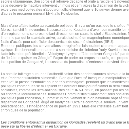
secrète ukrainienne. Son corps est retrouvé décapité et brûlé à l'acide le 3 novemb
cette découverte macabre intervient un mois et demi après la disparition de la vic
expertises médico-légales n'aboutiront officiellement que le 10 janvier dernier ave
d'après le procureur général Mykhaïlo Potebenko.
M
ais d'une affaire isolée au scandale politique, il n’y a qu’un pas, que le chef du 
Moroz, franchit fin novembre. Il accuse Léonid Koutchma d’avoir commandité le meu
d’enregistrements sonores mettant directement en cause le chef d’Etat ukrainien
l’homme par qui le scandale arrive, aurait dissimulé un magnétophone numérique 
facile d’accès pour cet officier des services de sécurité ukrainiens (SBU).
Rendues publiques, les conversations enregistrées laisseraient clairement appar
cynique. Il ordonnerait entre autres à son ministre de l'Intérieur Yuriy Kravtchenko 
l'administration présidentielle, Volodymyr Lytvyn de “faire enlever Gongadzé par
de “le faire expulser en Géorgie”. Façon de parler ou propos mesurés, ces propos
la disparition de Gongadzé, l’assassinat du journaliste s’embrase et devient désorm
L
a bataille fait rage autour de l’authentification des bandes sonores alors que la lu
et le Parlement ukrainien s’intensifie. Bien que l’accusé invoque la manipulation e
échelle”, la presse s’emballe pour ce “Koutchmagate”, pendant que les manifestat
politiques confondues se multiplient ces derniers mois pour réclamer la démission 
socialistes, comme les ultra-nationalistes de l’“UNA-UNSO”, en passant par les c
ou encore le Mouvement des Jeunesses Communistes “Komsomol”, tous ont laissé 
politiques pour l’occasion, au profit d'un mouvement d'union nationale baptisé “l
disparition de Gongadzé, érigé en martyr de l’Ukraine corrompue soulève un vent
précédent depuis l'indépendance du pays en 1991. Mais elle cristallise avant tou
chroniques de la population.
Les conditions entourant la disparition de Gongadzé révèlent au grand jour le lo
pèse sur la liberté d'informer en Ukraine.