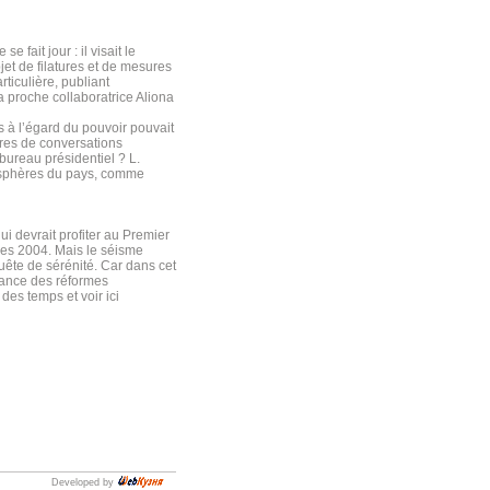
fait jour : il visait le
bjet de filatures et de mesures
ticulière, publiant
a proche collaboratrice Aliona
s à l’égard du pouvoir pouvait
ures de conversations
bureau présidentiel ? L.
s sphères du pays, comme
i devrait profiter au Premier
lles 2004. Mais le séisme
uête de sérénité. Car dans cet
elance des réformes
des temps et voir ici
Developed by