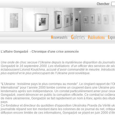
L'affaire Gongadzé - Chronique d'une crise annoncée
Une onde de choc secoue l’Ukraine depuis la mystérieuse disparition du journalis
Gongadzé le 16 septembre 2000. Les révélations d’un officier des services de séc
éclaboussent Léonid Koutchma, accusé d’avoir commandité le meurtre. Introductio
plus explosif et le plus préoccupant de l’Ukraine post-soviétique.
“
L
'Ukraine : troisième pays le plus corrompu au monde”. Le cinglant rapport de l
International” pour l’année 2000 tombe comme un couperet dans une Ukraine pr
lendemains après son indépendance. Un constat particulièrement amer pour ceu
Gongadzé, osent dénoncer en public la corruption officielle. Ce combat lui coûtera
de mère ukrainienne, Gongadzé se fait rapidement un nom à Kiev, après des étude
pays.
Co-fondateur et directeur du quotidien d'opposition
Ukraïnska Pravda (
la Vérité u
journaliste répand son ton mordant dans les colonnes de ce journal du net, critiqu
diffusion encore limitée de ces informations, Gongadzé se plaint en juin 2000 d’êtr