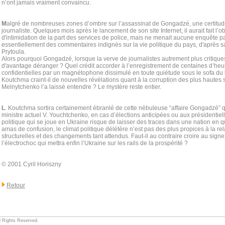
n’ont jamais vraiment convaincu.
M
algré de nombreuses zones d’ombre sur l’assassinat de Gongadzé, une certitude se 
journaliste. Quelques mois après le lancement de son site Internet, il aurait fait l’o
d'intimidation de la part des services de police, mais ne menait aucune enquête par
essentiellement des commentaires indignés sur la vie politique du pays, d'après s
Prytoula.
Alors pourquoi Gongadzé, lorsque la verve de journalistes autrement plus critique
d'avantage déranger ? Quel crédit accorder à l’enregistrement de centaines d’he
confidentielles par un magnétophone dissimulé en toute quiétude sous le sofa du 
Koutchma craint-il de nouvelles révélations quant à la corruption des plus haute
Melnytchenko l’a laissé entendre ? Le mystère reste entier.
L
. Koutchma sortira certainement ébranlé de cette nébuleuse “affaire Gongadzé” qu
ministre actuel V. Youchtchenko, en cas d’élections anticipées ou aux présidentie
politique qui se joue en Ukraine risque de laisser des traces dans une nation en q
amas de confusion, le climat politique délétère n’est pas des plus propices à la r
structurelles et des changements tant attendus. Faut-il au contraire croire au signe 
l’électrochoc qui mettra enfin l’Ukraine sur les rails de la prospérité ?
© 2001 Cyril Horiszny
Retour
ll Rights Reserved.