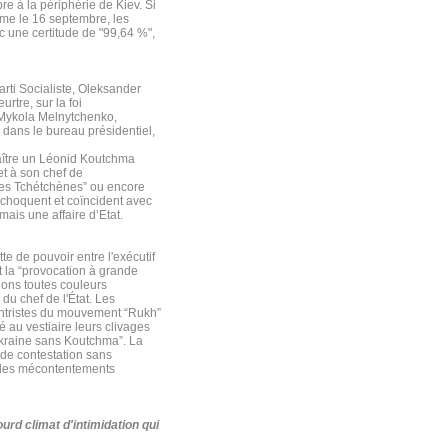
re à la périphérie de Kiev. Si
time le 16 septembre, les
c une certitude de "99,64 %",
Parti Socialiste, Oleksander
rtre, sur la foi
. Mykola Melnytchenko,
dans le bureau présidentiel,
aître un Léonid Koutchma
et à son chef de
 des Tchétchènes” ou encore
 choquent et coïncident avec
ais une affaire d’Etat.
tte de pouvoir entre l'exécutif
t la “provocation à grande
ions toutes couleurs
du chef de l'État. Les
entristes du mouvement “Rukh”
au vestiaire leurs clivages
'Ukraine sans Koutchma”. La
 de contestation sans
t les mécontentements
urd climat d'intimidation qui