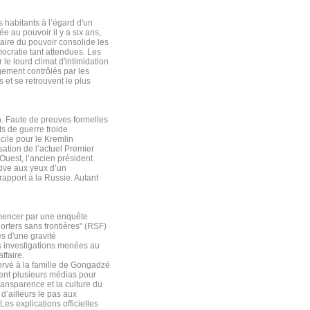
s habitants à l’égard d'un
 au pouvoir il y a six ans,
itaire du pouvoir consolide les
ocratie tant attendues. Les
le lourd climat d'intimidation
gement contrôlés par les
et se retrouvent le plus
n. Faute de preuves formelles
ts de guerre froide
ile pour le Kremlin
sation de l’actuel Premier
'Ouest, l’ancien président
tive aux yeux d’un
apport à la Russie. Autant
mmencer par une enquête
orters sans frontières" (RSF)
es d'une gravité
es investigations menées au
ffaire.
servé à la famille de Gongadzé
isent plusieurs médias pour
ransparence et la culture du
d’ailleurs le pas aux
es explications officielles