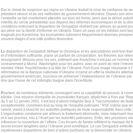
C
ar le climat de suspicion qui règne en Ukraine traduit la crise de confiance de se
président obscur et de ses méthodes de gouvernement décriées. Depuis son arrivée
l’embellie se fait cruellement attendre sur tous les fronts, alors que la dérive autor
intérêts du cercle présidentiel aux dépens des réformes économiques et de la dém
conditions entourant la disparition de Gongadzé révèlent par ailleurs au grand jour 
qui pèse sur la liberté d'informer en Ukraine. Dans un pays où les médias sont lar
magnats pro-Koutchma, les journalistes subissent fréquemment diverses pressions 
souvent otages d’une lutte politico-financière.
L
a disparition de Gongadzé défraye la chronique et les spéculations vont bon trai
et d’information suffisante, plane un parfum de conspiration, les théories aux relen
resurgissent. Moscou pour les uns, estimant que Koutchma n’est pas un homme fac
contrairement à Moroz. Washington pour les autres, avec en point de mire l’introni
ministre Viktor Youchtchenko à la tête de l’Ukraine. Fort d'une image reluisante à l
réformateur de la Banque nationale d'Ukraine incarne en effet la meilleure alterna
gouvernement américain, soucieux de préserver l’indépendance de l’Ukraine par r
dire que l'issue de cet imbroglio baigne dans l'incertitude.
P
ourtant, de nombreux éléments convergent vers la culpabilité du pouvoir, à co
bâclée. Une mission d'enquête de journalistes français, dépêchée à Kiev par "Rep
du 5 au 12 janvier 2001, s’est tout d’abord indignée face à “l'accumulation de faut
exceptionnelle, commises tout au long de l'enquête judiciaire.” RSF estime que l
ralenti, visent à blanchir les autorités politiques de toute responsabilité dans cette a
L’organisation condamne par ailleurs le traitement désinvolte, voire méprisant ré
et à ses proches, mis à l’écart par les autorités judiciaires. Enfin, des pressions v
influencer la couverture de l’affaire. Ces écrans de fumée reflètent le manque de t
secret encore tangibles dans l’Ukraine post-soviétique. Le cas Gongadzé emboîte 
mystérieuses disparitions de bien d’autres partisans de la démocratie en Ukraine. L