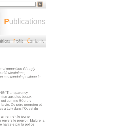
publications
te d'opposition Géorgiy
urité ukrainiens,
n au scandale politique le
’ONG “Transparency
omise aux plus beaux
x qui comme Géorgiy
 la vie. De père géorgien et
s à Lviv dans l’Ouest du
krainienne), le jeune
e envers le pouvoir. Malgré la
e harcelé par la police