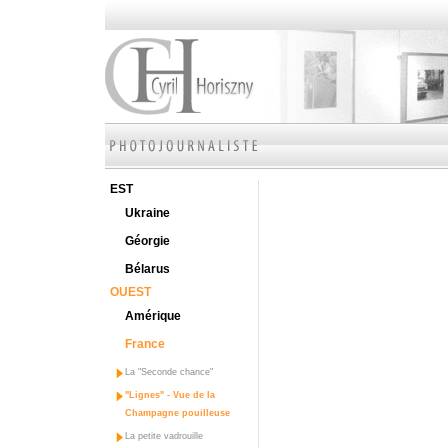
EST
Ukraine
Géorgie
Bélarus
OUEST
Amérique
France
La "Seconde chance"
"Lignes" - Vue de la
Champagne pouilleuse
La petite vadrouille