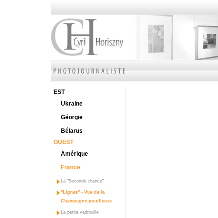
EST
Ukraine
Géorgie
Bélarus
OUEST
Amérique
France
La "Seconde chance"
"Lignes" - Vue de la
Champagne pouilleuse
La petite vadrouille