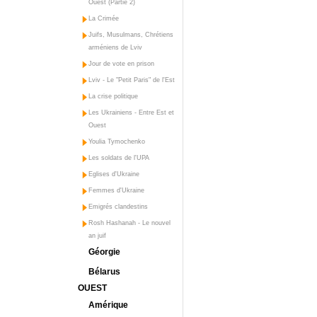
Ouest (Partie 2)
La Crimée
Juifs, Musulmans, Chrétiens
arméniens de Lviv
Jour de vote en prison
Lviv - Le "Petit Paris" de l'Est
La crise politique
Les Ukrainiens - Entre Est et
Ouest
Youlia Tymochenko
Les soldats de l'UPA
Eglises d'Ukraine
Femmes d'Ukraine
Emigrés clandestins
Rosh Hashanah - Le nouvel
an juif
Géorgie
Bélarus
OUEST
Amérique