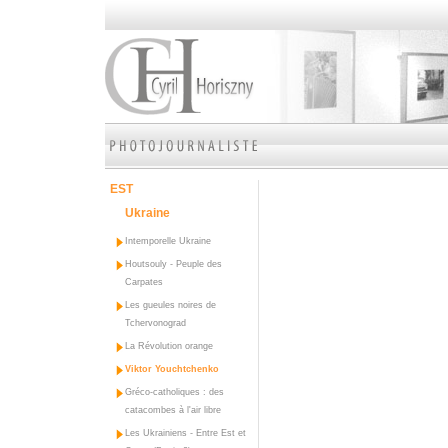
EST
Ukraine
Intemporelle Ukraine
Houtsouly - Peuple des
Carpates
Les gueules noires de
Tchervonograd
La Révolution orange
Viktor Youchtchenko
Gréco-catholiques : des
catacombes à l'air libre
Les Ukrainiens - Entre Est et