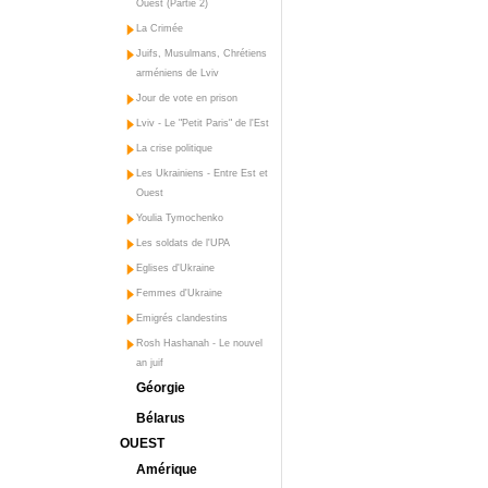
Ouest (Partie 2)
La Crimée
Juifs, Musulmans, Chrétiens
arméniens de Lviv
Jour de vote en prison
Lviv - Le "Petit Paris" de l'Est
La crise politique
Les Ukrainiens - Entre Est et
Ouest
Youlia Tymochenko
Les soldats de l'UPA
Eglises d'Ukraine
Femmes d'Ukraine
Emigrés clandestins
Rosh Hashanah - Le nouvel
an juif
Géorgie
Bélarus
OUEST
Amérique