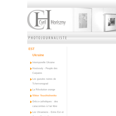
EST
Ukraine
Intemporelle Ukraine
Houtsouly - Peuple des
Carpates
Les gueules noires de
Tchervonograd
La Révolution orange
Viktor Youchtchenko
Gréco-catholiques : des
catacombes à l'air libre
Les Ukrainiens - Entre Est et