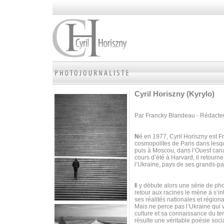
Cyril Horiszny (Kyrylo)
Par Francky Blandeau - Rédacte
N
é en 1977, Cyril Horiszny est Fr
cosmopolites de Paris dans lesqu
puis à Moscou, dans l’Ouest cana
cours d’été à Harvard, il retourne
l’Ukraine, pays de ses grands-pa
I
l y débute alors une série de p
retour aux racines le mène à s’int
ses réalités nationales et régiona
Mais ne perce pas l’Ukraine qui v
culture et sa connaissance du terra
résulte une véritable poésie soci