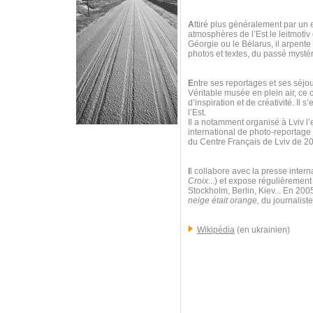
A
ttiré plus généralement par un e
atmosphères de l’Est le leitmoti
Géorgie ou le Bélarus, il arpent
photos et textes, du passé mystéri
E
ntre ses reportages et ses séjour
Véritable musée en plein air, ce 
d’inspiration et de créativité. Il
l’Est.
Il a notamment organisé à Lviv l’
international de photo-reportag
du Centre Français de Lviv de 2
I
l collabore avec la presse intern
Croix
...) et expose régulièrement
Stockholm, Berlin, Kiev... En 200
neige était orange,
du journaliste
Wikipédia
(en ukrainien)