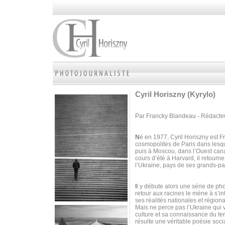
Cyril Horiszny (Kyrylo)
Par Francky Blandeau - Rédacte
N
é en 1977, Cyril Horiszny est Fr
cosmopolites de Paris dans lesqu
puis à Moscou, dans l’Ouest cana
cours d’été à Harvard, il retourne
l’Ukraine, pays de ses grands-pa
I
l y débute alors une série de p
retour aux racines le mène à s’int
ses réalités nationales et régiona
Mais ne perce pas l’Ukraine qui v
culture et sa connaissance du terra
résulte une véritable poésie soci