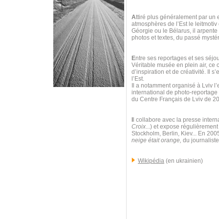
A
ttiré plus généralement par un e
atmosphères de l’Est le leitmoti
Géorgie ou le Bélarus, il arpent
photos et textes, du passé mystéri
E
ntre ses reportages et ses séjour
Véritable musée en plein air, ce 
d’inspiration et de créativité. Il
l’Est.
Il a notamment organisé à Lviv l’
international de photo-reportag
du Centre Français de Lviv de 2
I
l collabore avec la presse intern
Croix
...) et expose régulièrement
Stockholm, Berlin, Kiev... En 200
neige était orange,
du journaliste
Wikipédia
(en ukrainien)