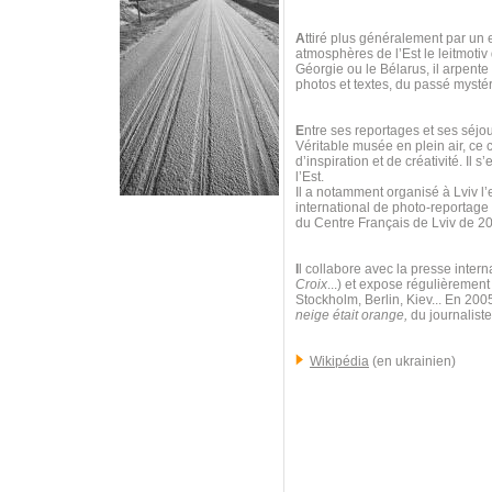
A
ttiré plus généralement par un e
atmosphères de l’Est le leitmoti
Géorgie ou le Bélarus, il arpent
photos et textes, du passé mystéri
E
ntre ses reportages et ses séjour
Véritable musée en plein air, ce 
d’inspiration et de créativité. Il
l’Est.
Il a notamment organisé à Lviv l’
international de photo-reportag
du Centre Français de Lviv de 2
I
l collabore avec la presse intern
Croix
...) et expose régulièrement
Stockholm, Berlin, Kiev... En 200
neige était orange,
du journaliste
Wikipédia
(en ukrainien)