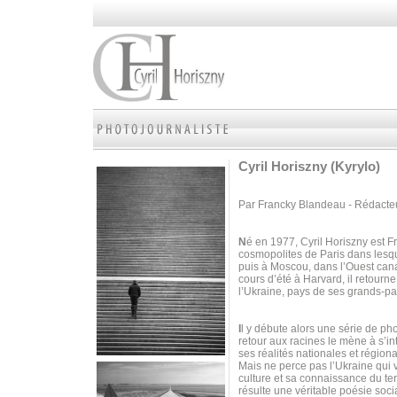
Cyril Horiszny (Kyrylo)
Par Francky Blandeau - Rédacte
N
é en 1977, Cyril Horiszny est Fr
cosmopolites de Paris dans lesqu
puis à Moscou, dans l’Ouest cana
cours d’été à Harvard, il retourne
l’Ukraine, pays de ses grands-pa
I
l y débute alors une série de p
retour aux racines le mène à s’int
ses réalités nationales et régiona
Mais ne perce pas l’Ukraine qui v
culture et sa connaissance du terra
résulte une véritable poésie soci