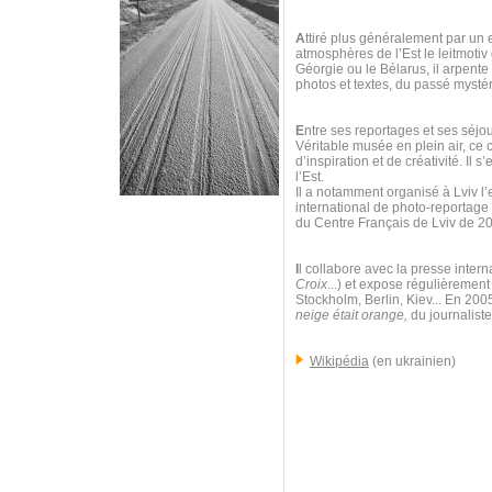
A
ttiré plus généralement par un e
atmosphères de l’Est le leitmoti
Géorgie ou le Bélarus, il arpent
photos et textes, du passé mystéri
E
ntre ses reportages et ses séjour
Véritable musée en plein air, ce 
d’inspiration et de créativité. Il
l’Est.
Il a notamment organisé à Lviv l’
international de photo-reportag
du Centre Français de Lviv de 2
I
l collabore avec la presse intern
Croix
...) et expose régulièrement
Stockholm, Berlin, Kiev... En 200
neige était orange,
du journaliste
Wikipédia
(en ukrainien)