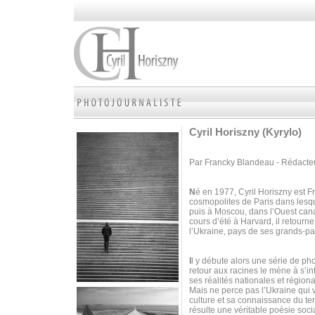
Cyril Horiszny (Kyrylo)
Par Francky Blandeau - Rédacte
N
é en 1977, Cyril Horiszny est Fr
cosmopolites de Paris dans lesqu
puis à Moscou, dans l’Ouest cana
cours d’été à Harvard, il retourne
l’Ukraine, pays de ses grands-pa
I
l y débute alors une série de p
retour aux racines le mène à s’int
ses réalités nationales et régiona
Mais ne perce pas l’Ukraine qui v
culture et sa connaissance du terra
résulte une véritable poésie soci