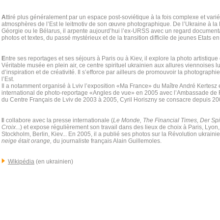
A
ttiré plus généralement par un espace post-soviétique à la fois complexe et varié, 
atmosphères de l’Est le leitmotiv de son œuvre photographique. De l’Ukraine à la 
Géorgie ou le Bélarus, il arpente aujourd’hui l’ex-URSS avec un regard documentai
photos et textes, du passé mystérieux et de la transition difficile de jeunes Etats en
E
ntre ses reportages et ses séjours à Paris ou à Kiev, il explore la photo artistique 
Véritable musée en plein air, ce centre spirituel ukrainien aux allures viennoises l
d’inspiration et de créativité. Il s’efforce par ailleurs de promouvoir la photographi
l’Est.
Il a notamment organisé à Lviv l’exposition «Ma France» du Maître André Kertesz en
international de photo-reportage «Angles de vue» en 2005 avec l’Ambassade de F
du Centre Français de Lviv de 2003 à 2005, Cyril Horiszny se consacre depuis 20
I
l collabore avec la presse internationale (
Le Monde, The Financial Times, Der Spi
Croix
...) et expose régulièrement son travail dans des lieux de choix à Paris, Lyon
Stockholm, Berlin, Kiev... En 2005, il a publié ses photos sur la Révolution ukrai
neige était orange,
du journaliste français Alain Guillemoles.
Wikipédia
(en ukrainien)