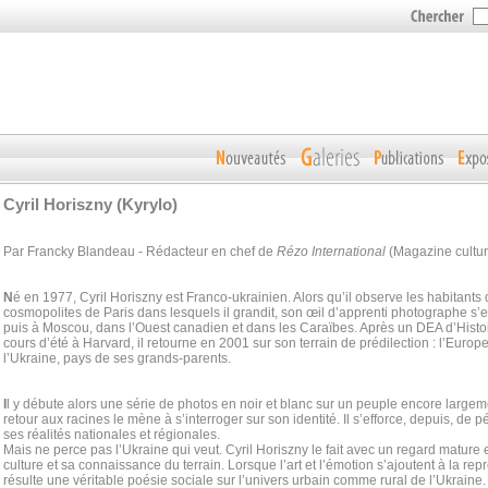
Cyril Horiszny (Kyrylo)
Par Francky Blandeau - Rédacteur en chef de
Rézo International
(Magazine culture
N
é en 1977, Cyril Horiszny est Franco-ukrainien. Alors qu’il observe les habitants 
cosmopolites de Paris dans lesquels il grandit, son œil d’apprenti photographe s
puis à Moscou, dans l’Ouest canadien et dans les Caraїbes. Après un DEA d’Histoi
cours d’été à Harvard, il retourne en 2001 sur son terrain de prédilection : l’Europ
l’Ukraine, pays de ses grands-parents.
I
l y débute alors une série de photos en noir et blanc sur un peuple encore large
retour aux racines le mène à s’interroger sur son identité. Il s’efforce, depuis, de 
ses réalités nationales et régionales.
Mais ne perce pas l’Ukraine qui veut. Cyril Horiszny le fait avec un regard mature 
culture et sa connaissance du terrain. Lorsque l’art et l’émotion s’ajoutent à la repré
résulte une véritable poésie sociale sur l’univers urbain comme rural de l’Ukraine.