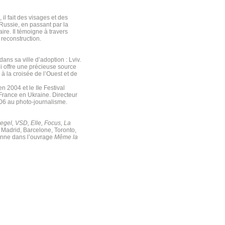
il fait des visages et des
Russie, en passant par la
re. Il témoigne à travers
 reconstruction.
dans sa ville d’adoption : Lviv.
ui offre une précieuse source
e à la croisée de l’Ouest et de
 2004 et le IIe Festival
rance en Ukraine. Directeur
06 au photo-journalisme.
egel, VSD, Elle, Focus, La
, Madrid, Barcelone, Toronto,
nienne dans l’ouvrage
Même la