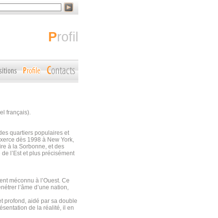
profil
l français).
des quartiers populaires et
’exerce dès 1998 à New York,
re à la Sorbonne, et des
e de l’Est et plus précisément
ment méconnu à l’Ouest. Ce
pénétrer l’âme d’une nation,
et profond, aidé par sa double
sentation de la réalité, il en