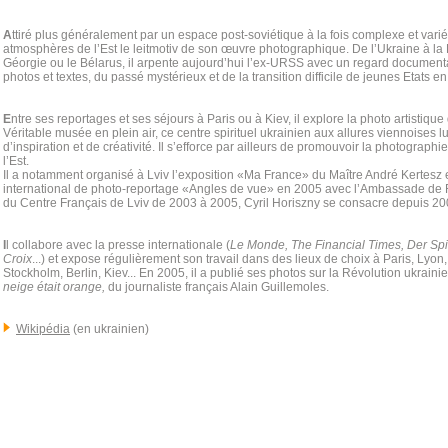
A
ttiré plus généralement par un espace post-soviétique à la fois complexe et varié, 
atmosphères de l’Est le leitmotiv de son œuvre photographique. De l’Ukraine à la 
Géorgie ou le Bélarus, il arpente aujourd’hui l’ex-URSS avec un regard documentai
photos et textes, du passé mystérieux et de la transition difficile de jeunes Etats en
E
ntre ses reportages et ses séjours à Paris ou à Kiev, il explore la photo artistique 
Véritable musée en plein air, ce centre spirituel ukrainien aux allures viennoises l
d’inspiration et de créativité. Il s’efforce par ailleurs de promouvoir la photographi
l’Est.
Il a notamment organisé à Lviv l’exposition «Ma France» du Maître André Kertesz en
international de photo-reportage «Angles de vue» en 2005 avec l’Ambassade de F
du Centre Français de Lviv de 2003 à 2005, Cyril Horiszny se consacre depuis 20
I
l collabore avec la presse internationale (
Le Monde, The Financial Times, Der Spi
Croix
...) et expose régulièrement son travail dans des lieux de choix à Paris, Lyon
Stockholm, Berlin, Kiev... En 2005, il a publié ses photos sur la Révolution ukrai
neige était orange,
du journaliste français Alain Guillemoles.
Wikipédia
(en ukrainien)