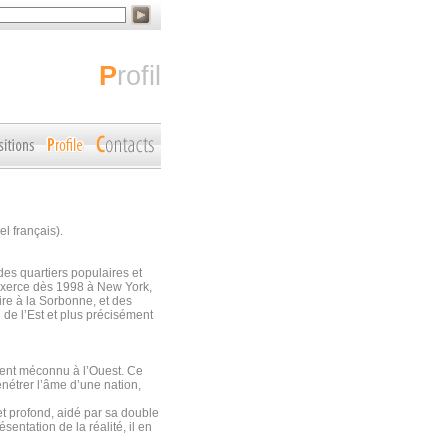
profil
l français).
des quartiers populaires et
’exerce dès 1998 à New York,
re à la Sorbonne, et des
e de l’Est et plus précisément
ment méconnu à l’Ouest. Ce
pénétrer l’âme d’une nation,
et profond, aidé par sa double
sentation de la réalité, il en