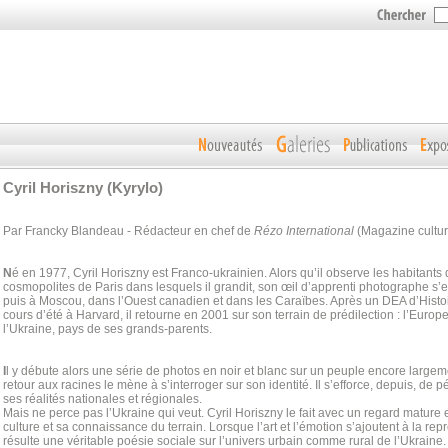
Cyril Horiszny (Kyrylo)
Par Francky Blandeau - Rédacteur en chef de
Rézo International
(Magazine culture
N
é en 1977, Cyril Horiszny est Franco-ukrainien. Alors qu’il observe les habitants 
cosmopolites de Paris dans lesquels il grandit, son œil d’apprenti photographe s
puis à Moscou, dans l’Ouest canadien et dans les Caraїbes. Après un DEA d’Histoi
cours d’été à Harvard, il retourne en 2001 sur son terrain de prédilection : l’Europ
l’Ukraine, pays de ses grands-parents.
I
l y débute alors une série de photos en noir et blanc sur un peuple encore large
retour aux racines le mène à s’interroger sur son identité. Il s’efforce, depuis, de 
ses réalités nationales et régionales.
Mais ne perce pas l’Ukraine qui veut. Cyril Horiszny le fait avec un regard mature 
culture et sa connaissance du terrain. Lorsque l’art et l’émotion s’ajoutent à la repré
résulte une véritable poésie sociale sur l’univers urbain comme rural de l’Ukraine.