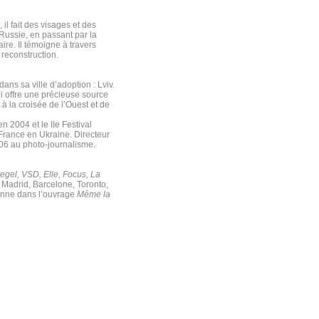
il fait des visages et des
Russie, en passant par la
re. Il témoigne à travers
 reconstruction.
dans sa ville d’adoption : Lviv.
ui offre une précieuse source
e à la croisée de l’Ouest et de
 2004 et le IIe Festival
rance en Ukraine. Directeur
06 au photo-journalisme.
egel, VSD, Elle, Focus, La
, Madrid, Barcelone, Toronto,
nienne dans l’ouvrage
Même la