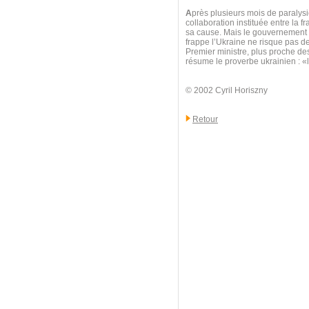
A
près plusieurs mois de paralysie
collaboration instituée entre la f
sa cause. Mais le gouvernement au
frappe l’Ukraine ne risque pas d
Premier ministre, plus proche d
résume le proverbe ukrainien : 
© 2002 Cyril Horiszny
Retour