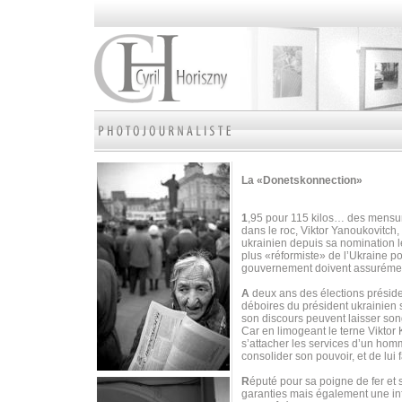
La «Donetskonnection»
1
,95 pour 115 kilos… des mensura
dans le roc, Viktor Yanoukovitch, 
ukrainien depuis sa nomination 
plus «réformiste» de l’Ukraine p
gouvernement doivent assurément
A
deux ans des élections préside
déboires du président ukrainien 
son discours peuvent laisser son
Car en limogeant le terne Viktor
s’attacher les services d’un homm
consolider son pouvoir, et de lui fa
R
éputé pour sa poigne de fer et
garanties mais également une inf