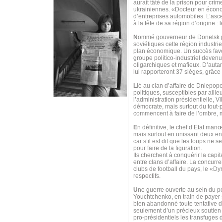
aurait tâté de la prison pour cr
ukrainiennes. «Docteur en économ
d’entreprises automobiles. L’asc
à la tête de sa région d’origine :
N
ommé gouverneur de Donetsk par 
soviétiques cette région industri
plan économique. Un succès favor
groupe politico-industriel deven
oligarchiques et mafieux. D’autan
lui rapporteront 37 sièges, grâce
L
ié au clan d’affaire de Dniepope
politiques, susceptibles par aille
l’administration présidentielle, 
démocrate, mais surtout du tout-
commencent à faire de l’ombre, 
E
n définitive, le chef d’Etat man
mais surtout en unissant deux e
car s’il est dit que les loups ne
pour faire de la figuration.
Ils cherchent à conquérir la capit
entre clans d’affaire. La concurre
clubs de football du pays, le «Dy
respectifs.
U
ne guerre ouverte au sein du p
Youchtchenko, en train de payer s
bien abandonné toute tentative d
seulement d’un précieux soutien 
pro-présidentiels les transfuge