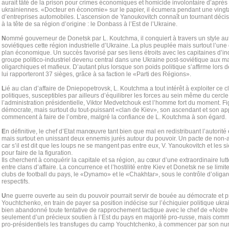
aurait tâté de la prison pour crimes économiques et homicide involontaire d’apr
ukrainiennes. «Docteur en économie» sur le papier, il écumera pendant une vingta
d’entreprises automobiles. L’ascension de Yanoukovitch connaît un tournant décisi
à la tête de sa région d’origine : le Donbass à l’Est de l’Ukraine.
N
ommé gouverneur de Donetsk par L. Koutchma, il conquiert à travers un style auto
soviétiques cette région industrielle d’Ukraine. La plus peuplée mais surtout l’une
plan économique. Un succès favorisé par ses liens étroits avec les capitaines d’i
groupe politico-industriel devenu central dans une Ukraine post-soviétique aux 
oligarchiques et mafieux. D’autant plus lorsque son poids politique s’affirme lors d
lui rapporteront 37 sièges, grâce à sa faction le «Parti des Régions».
L
ié au clan d’affaire de Dniepopetrovsk, L. Koutchma a tout intérêt à exploiter ce c
politiques, susceptibles par ailleurs d’équilibrer les forces au sein même du cercle 
l’administration présidentielle, Viktor Medvetchouk est l’homme fort du moment. Fi
démocrate, mais surtout du tout-puissant «clan de Kiev», son ascendant et son ap
commencent à faire de l’ombre, malgré la confiance de L. Koutchma à son égard.
E
n définitive, le chef d’Etat manœuvre tant bien que mal en redistribuant l’autorit
mais surtout en unissant deux ennemis jurés autour du pouvoir. Un pacte de non
car s’il est dit que les loups ne se mangent pas entre eux, V. Yanoukovitch et les 
pour faire de la figuration.
Ils cherchent à conquérir la capitale et sa région, au cœur d’une extraordinaire lutte
entre clans d’affaire. La concurrence et l’hostilité entre Kiev et Donetsk ne se lim
clubs de football du pays, le «Dynamo» et le «Chakhtar», sous le contrôle d’oligar
respectifs.
U
ne guerre ouverte au sein du pouvoir pourrait servir de bouée au démocrate et 
Youchtchenko, en train de payer sa position indécise sur l’échiquier politique ukra
bien abandonné toute tentative de rapprochement tactique avec le chef de «Notre U
seulement d’un précieux soutien à l’Est du pays en majorité pro-russe, mais comm
pro-présidentiels les transfuges du camp Youchtchenko, à commencer par son num