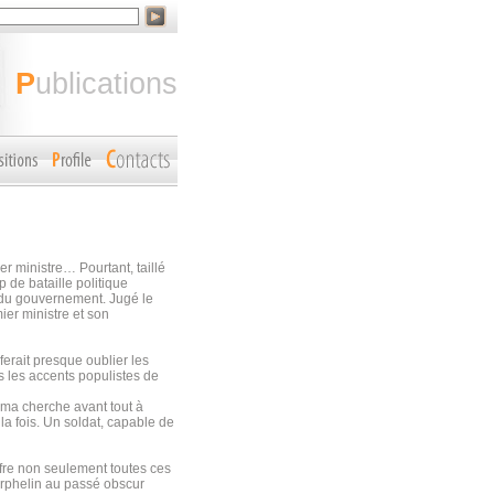
publications
r ministre… Pourtant, taillé
p de bataille politique
 du gouvernement. Jugé le
ier ministre et son
erait presque oublier les
s les accents populistes de
hma cherche avant tout à
la fois. Un soldat, capable de
ffre non seulement toutes ces
orphelin au passé obscur