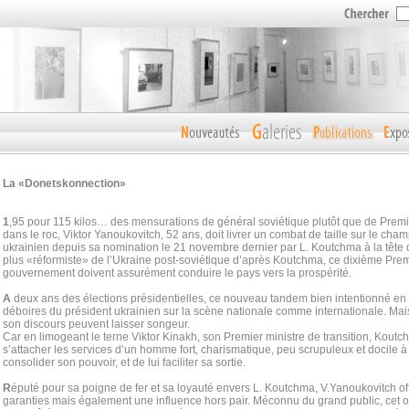
La «Donetskonnection»
1
,95 pour 115 kilos… des mensurations de général soviétique plutôt que de Premie
dans le roc, Viktor Yanoukovitch, 52 ans, doit livrer un combat de taille sur le cham
ukrainien depuis sa nomination le 21 novembre dernier par L. Koutchma à la tête
plus «réformiste» de l’Ukraine post-soviétique d’après Koutchma, ce dixième Prem
gouvernement doivent assurément conduire le pays vers la prospérité.
A
deux ans des élections présidentielles, ce nouveau tandem bien intentionné en f
déboires du président ukrainien sur la scène nationale comme internationale. Mai
son discours peuvent laisser songeur.
Car en limogeant le terne Viktor Kinakh, son Premier ministre de transition, Koutc
s’attacher les services d’un homme fort, charismatique, peu scrupuleux et docile à 
consolider son pouvoir, et de lui faciliter sa sortie.
R
éputé pour sa poigne de fer et sa loyauté envers L. Koutchma, V.Yanoukovitch o
garanties mais également une influence hors pair. Méconnu du grand public, cet 