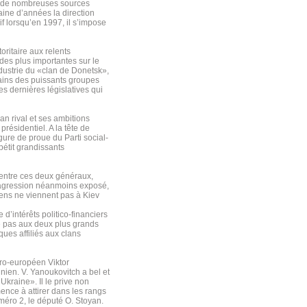
ès de nombreuses sources
ine d’années la direction
f lorsqu’en 1997, il s’impose
ritaire aux relents
 des plus importantes sur le
ndustrie du «clan de Donetsk»,
mains des puissants groupes
es dernières législatives qui
lan rival et ses ambitions
présidentiel. A la tête de
gure de proue du Parti social-
pétit grandissants
é entre ces deux généraux,
-agression néanmoins exposé,
siens ne viennent pas à Kiev
 d’intérêts politico-financiers
ite pas aux deux plus grands
ques affiliés aux clans
pro-européen Viktor
inien. V. Yanoukovitch a bel et
kraine». Il le prive non
ence à attirer dans les rangs
éro 2, le député O. Stoyan.