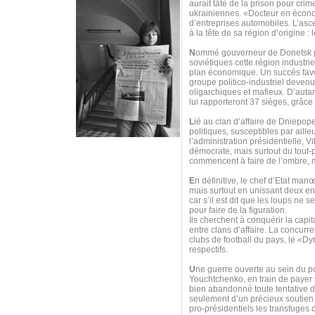
aurait tâté de la prison pour cr
ukrainiennes. «Docteur en économ
d’entreprises automobiles. L’asc
à la tête de sa région d’origine :
N
ommé gouverneur de Donetsk par 
soviétiques cette région industri
plan économique. Un succès favor
groupe politico-industriel deven
oligarchiques et mafieux. D’autan
lui rapporteront 37 sièges, grâce
L
ié au clan d’affaire de Dniepope
politiques, susceptibles par aille
l’administration présidentielle, 
démocrate, mais surtout du tout-
commencent à faire de l’ombre, 
E
n définitive, le chef d’Etat man
mais surtout en unissant deux e
car s’il est dit que les loups ne
pour faire de la figuration.
Ils cherchent à conquérir la capit
entre clans d’affaire. La concurre
clubs de football du pays, le «Dy
respectifs.
U
ne guerre ouverte au sein du p
Youchtchenko, en train de payer s
bien abandonné toute tentative d
seulement d’un précieux soutien 
pro-présidentiels les transfuge