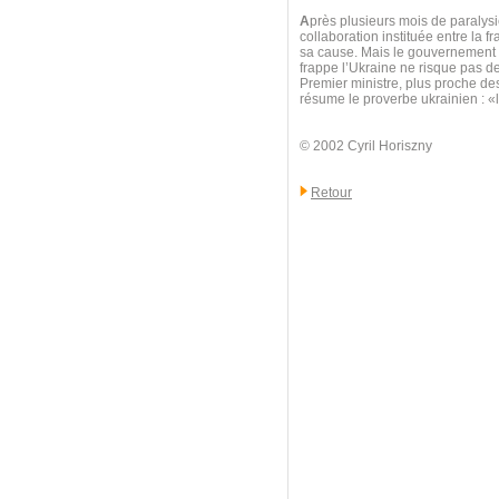
A
près plusieurs mois de paralysie
collaboration instituée entre la f
sa cause. Mais le gouvernement au
frappe l’Ukraine ne risque pas d
Premier ministre, plus proche d
résume le proverbe ukrainien : 
© 2002 Cyril Horiszny
Retour