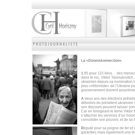
La «Donetskonnection»
1
,95 pour 115 kilos… des mensura
dans le roc, Viktor Yanoukovitch, 
ukrainien depuis sa nomination 
plus «réformiste» de l’Ukraine p
gouvernement doivent assurément
A
deux ans des élections préside
déboires du président ukrainien 
son discours peuvent laisser son
Car en limogeant le terne Viktor
s’attacher les services d’un homm
consolider son pouvoir, et de lui fa
R
éputé pour sa poigne de fer et
garanties mais également une inf