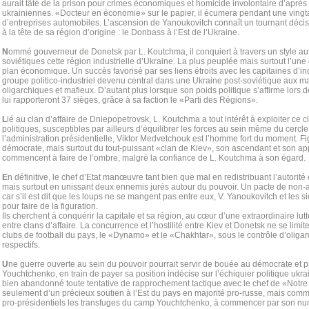
aurait tâté de la prison pour crimes économiques et homicide involontaire d’apr
ukrainiennes. «Docteur en économie» sur le papier, il écumera pendant une vingta
d’entreprises automobiles. L’ascension de Yanoukovitch connaît un tournant décisi
à la tête de sa région d’origine : le Donbass à l’Est de l’Ukraine.
N
ommé gouverneur de Donetsk par L. Koutchma, il conquiert à travers un style auto
soviétiques cette région industrielle d’Ukraine. La plus peuplée mais surtout l’une
plan économique. Un succès favorisé par ses liens étroits avec les capitaines d’i
groupe politico-industriel devenu central dans une Ukraine post-soviétique aux 
oligarchiques et mafieux. D’autant plus lorsque son poids politique s’affirme lors d
lui rapporteront 37 sièges, grâce à sa faction le «Parti des Régions».
L
ié au clan d’affaire de Dniepopetrovsk, L. Koutchma a tout intérêt à exploiter ce c
politiques, susceptibles par ailleurs d’équilibrer les forces au sein même du cercle 
l’administration présidentielle, Viktor Medvetchouk est l’homme fort du moment. Fi
démocrate, mais surtout du tout-puissant «clan de Kiev», son ascendant et son ap
commencent à faire de l’ombre, malgré la confiance de L. Koutchma à son égard.
E
n définitive, le chef d’Etat manœuvre tant bien que mal en redistribuant l’autorit
mais surtout en unissant deux ennemis jurés autour du pouvoir. Un pacte de non
car s’il est dit que les loups ne se mangent pas entre eux, V. Yanoukovitch et les 
pour faire de la figuration.
Ils cherchent à conquérir la capitale et sa région, au cœur d’une extraordinaire lutte
entre clans d’affaire. La concurrence et l’hostilité entre Kiev et Donetsk ne se lim
clubs de football du pays, le «Dynamo» et le «Chakhtar», sous le contrôle d’oligar
respectifs.
U
ne guerre ouverte au sein du pouvoir pourrait servir de bouée au démocrate et 
Youchtchenko, en train de payer sa position indécise sur l’échiquier politique ukra
bien abandonné toute tentative de rapprochement tactique avec le chef de «Notre U
seulement d’un précieux soutien à l’Est du pays en majorité pro-russe, mais comm
pro-présidentiels les transfuges du camp Youchtchenko, à commencer par son num