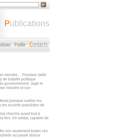
publications
r ministre… Pourtant, taillé
p de bataille politique
 du gouvernement. Jugé le
ier ministre et son
erait presque oublier les
s les accents populistes de
hma cherche avant tout à
la fois. Un soldat, capable de
ffre non seulement toutes ces
orphelin au passé obscur