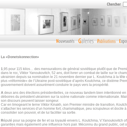
La «Donetskonnection»
1
,95 pour 115 kilos… des mensurations de général soviétique plutôt que de Premie
dans le roc, Viktor Yanoukovitch, 52 ans, doit livrer un combat de taille sur le cham
ukrainien depuis sa nomination le 21 novembre dernier par L. Koutchma à la tête
plus «réformiste» de l’Ukraine post-soviétique d’après Koutchma, ce dixième Prem
gouvernement doivent assurément conduire le pays vers la prospérité.
A
deux ans des élections présidentielles, ce nouveau tandem bien intentionné en f
déboires du président ukrainien sur la scène nationale comme internationale. Mai
son discours peuvent laisser songeur.
Car en limogeant le terne Viktor Kinakh, son Premier ministre de transition, Koutc
s’attacher les services d’un homme fort, charismatique, peu scrupuleux et docile à 
consolider son pouvoir, et de lui faciliter sa sortie.
R
éputé pour sa poigne de fer et sa loyauté envers L. Koutchma, V.Yanoukovitch o
garanties mais également une influence hors pair. Méconnu du grand public, cet 