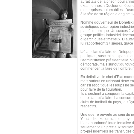
aurait tâté de la prison pour cr
ukrainiennes. «Docteur en économ
d’entreprises automobiles. L’asc
à la tête de sa région d’origine :
N
ommé gouverneur de Donetsk par 
soviétiques cette région industri
plan économique. Un succès favor
groupe politico-industriel deven
oligarchiques et mafieux. D’autan
lui rapporteront 37 sièges, grâce
L
ié au clan d’affaire de Dniepope
politiques, susceptibles par aille
l’administration présidentielle, 
démocrate, mais surtout du tout-
commencent à faire de l’ombre, 
E
n définitive, le chef d’Etat man
mais surtout en unissant deux e
car s’il est dit que les loups ne
pour faire de la figuration.
Ils cherchent à conquérir la capit
entre clans d’affaire. La concurre
clubs de football du pays, le «Dy
respectifs.
U
ne guerre ouverte au sein du p
Youchtchenko, en train de payer s
bien abandonné toute tentative d
seulement d’un précieux soutien 
pro-présidentiels les transfuge