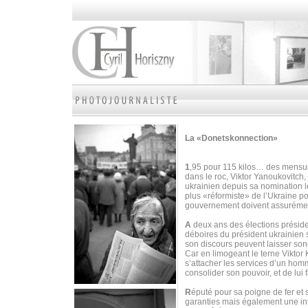
La «Donetskonnection»
1
,95 pour 115 kilos… des mensura
dans le roc, Viktor Yanoukovitch, 
ukrainien depuis sa nomination 
plus «réformiste» de l’Ukraine p
gouvernement doivent assurément
A
deux ans des élections préside
déboires du président ukrainien 
son discours peuvent laisser son
Car en limogeant le terne Viktor
s’attacher les services d’un homm
consolider son pouvoir, et de lui fa
R
éputé pour sa poigne de fer et
garanties mais également une inf