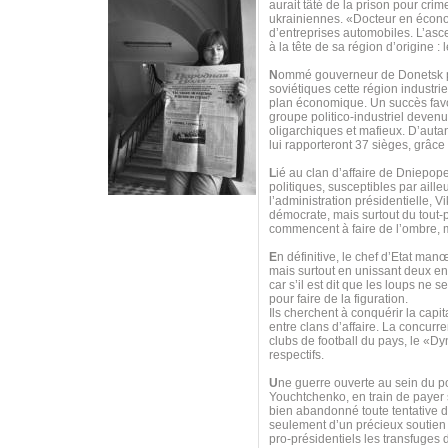
aurait tâté de la prison pour cr
ukrainiennes. «Docteur en économ
d’entreprises automobiles. L’asc
à la tête de sa région d’origine :
N
ommé gouverneur de Donetsk par 
soviétiques cette région industri
plan économique. Un succès favor
groupe politico-industriel deven
oligarchiques et mafieux. D’autan
lui rapporteront 37 sièges, grâce
L
ié au clan d’affaire de Dniepope
politiques, susceptibles par aille
l’administration présidentielle, 
démocrate, mais surtout du tout-
commencent à faire de l’ombre, 
E
n définitive, le chef d’Etat man
mais surtout en unissant deux e
car s’il est dit que les loups ne
pour faire de la figuration.
Ils cherchent à conquérir la capit
entre clans d’affaire. La concurre
clubs de football du pays, le «Dy
respectifs.
U
ne guerre ouverte au sein du p
Youchtchenko, en train de payer s
bien abandonné toute tentative d
seulement d’un précieux soutien 
pro-présidentiels les transfuge