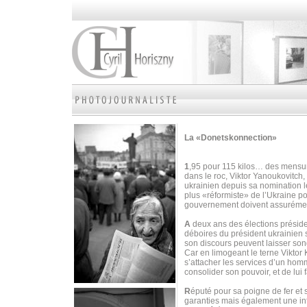
La «Donetskonnection»
1
,95 pour 115 kilos… des mensura
dans le roc, Viktor Yanoukovitch, 
ukrainien depuis sa nomination 
plus «réformiste» de l’Ukraine p
gouvernement doivent assurément
A
deux ans des élections préside
déboires du président ukrainien 
son discours peuvent laisser son
Car en limogeant le terne Viktor
s’attacher les services d’un homm
consolider son pouvoir, et de lui fa
R
éputé pour sa poigne de fer et
garanties mais également une inf