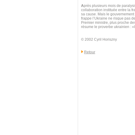
A
près plusieurs mois de paralysie
collaboration instituée entre la f
sa cause. Mais le gouvernement au
frappe l’Ukraine ne risque pas d
Premier ministre, plus proche d
résume le proverbe ukrainien : 
© 2002 Cyril Horiszny
Retour