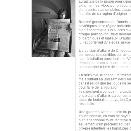
aurait tâté de la prison pour cr
ukrainiennes. «Docteur en économ
d’entreprises automobiles. L’asc
à la tête de sa région d’origine :
N
ommé gouverneur de Donetsk par 
soviétiques cette région industri
plan économique. Un succès favor
groupe politico-industriel deven
oligarchiques et mafieux. D’autan
lui rapporteront 37 sièges, grâce
L
ié au clan d’affaire de Dniepope
politiques, susceptibles par aille
l’administration présidentielle, 
démocrate, mais surtout du tout-
commencent à faire de l’ombre, 
E
n définitive, le chef d’Etat man
mais surtout en unissant deux e
car s’il est dit que les loups ne
pour faire de la figuration.
Ils cherchent à conquérir la capit
entre clans d’affaire. La concurre
clubs de football du pays, le «Dy
respectifs.
U
ne guerre ouverte au sein du p
Youchtchenko, en train de payer s
bien abandonné toute tentative d
seulement d’un précieux soutien 
pro-présidentiels les transfuge