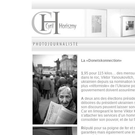
La «Donetskonnection»
1
,95 pour 115 kilos… des mensura
dans le roc, Viktor Yanoukovitch, 
ukrainien depuis sa nomination 
plus «réformiste» de l’Ukraine p
gouvernement doivent assurément
A
deux ans des élections préside
déboires du président ukrainien 
son discours peuvent laisser son
Car en limogeant le terne Viktor
s’attacher les services d’un homm
consolider son pouvoir, et de lui fa
R
éputé pour sa poigne de fer et
garanties mais également une inf