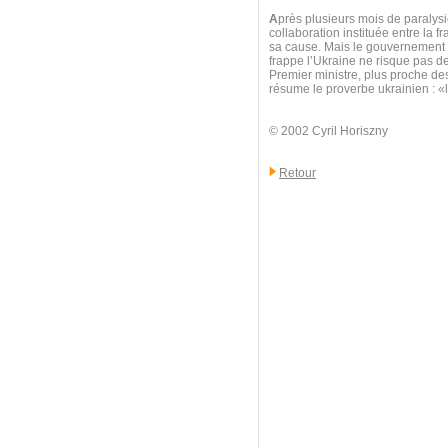
A
près plusieurs mois de paralysie
collaboration instituée entre la f
sa cause. Mais le gouvernement au
frappe l’Ukraine ne risque pas d
Premier ministre, plus proche d
résume le proverbe ukrainien : 
© 2002 Cyril Horiszny
Retour