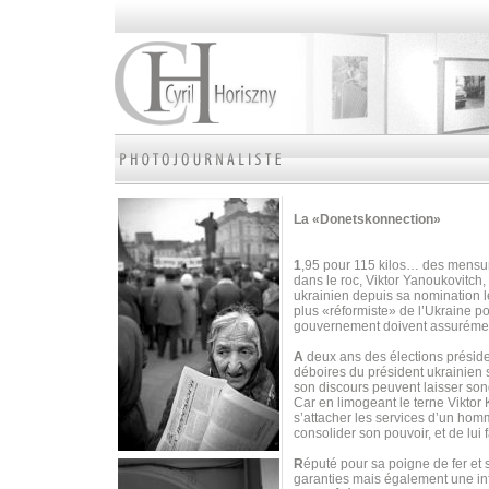
La «Donetskonnection»
1
,95 pour 115 kilos… des mensura
dans le roc, Viktor Yanoukovitch, 
ukrainien depuis sa nomination 
plus «réformiste» de l’Ukraine p
gouvernement doivent assurément
A
deux ans des élections préside
déboires du président ukrainien 
son discours peuvent laisser son
Car en limogeant le terne Viktor
s’attacher les services d’un homm
consolider son pouvoir, et de lui fa
R
éputé pour sa poigne de fer et
garanties mais également une inf