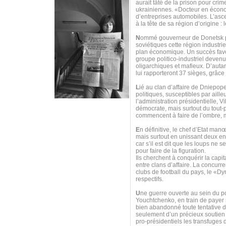
aurait tâté de la prison pour cr
ukrainiennes. «Docteur en économ
d’entreprises automobiles. L’asc
à la tête de sa région d’origine :
N
ommé gouverneur de Donetsk par 
soviétiques cette région industri
plan économique. Un succès favor
groupe politico-industriel deven
oligarchiques et mafieux. D’autan
lui rapporteront 37 sièges, grâce
L
ié au clan d’affaire de Dniepope
politiques, susceptibles par aille
l’administration présidentielle, 
démocrate, mais surtout du tout-
commencent à faire de l’ombre, 
E
n définitive, le chef d’Etat man
mais surtout en unissant deux e
car s’il est dit que les loups ne
pour faire de la figuration.
Ils cherchent à conquérir la capit
entre clans d’affaire. La concurre
clubs de football du pays, le «Dy
respectifs.
U
ne guerre ouverte au sein du p
Youchtchenko, en train de payer s
bien abandonné toute tentative d
seulement d’un précieux soutien 
pro-présidentiels les transfuge