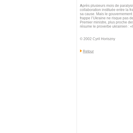
A
près plusieurs mois de paralysie
collaboration instituée entre la f
sa cause. Mais le gouvernement au
frappe l’Ukraine ne risque pas d
Premier ministre, plus proche d
résume le proverbe ukrainien : 
© 2002 Cyril Horiszny
Retour