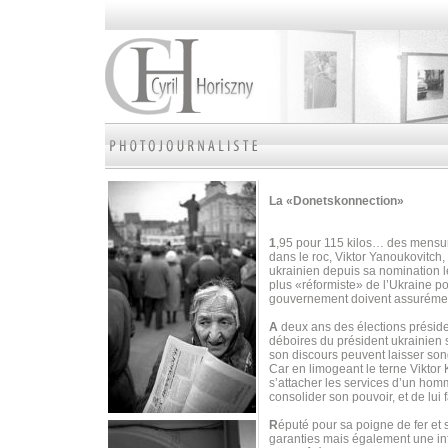
La «Donetskonnection»
1
,95 pour 115 kilos… des mensura
dans le roc, Viktor Yanoukovitch, 
ukrainien depuis sa nomination 
plus «réformiste» de l’Ukraine p
gouvernement doivent assurément
A
deux ans des élections préside
déboires du président ukrainien 
son discours peuvent laisser son
Car en limogeant le terne Viktor
s’attacher les services d’un homm
consolider son pouvoir, et de lui fa
R
éputé pour sa poigne de fer et
garanties mais également une inf