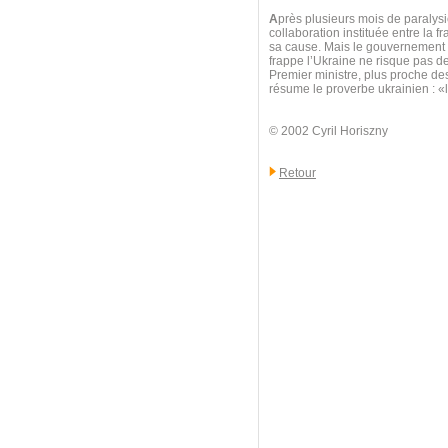
A
près plusieurs mois de paralysie
collaboration instituée entre la f
sa cause. Mais le gouvernement au
frappe l’Ukraine ne risque pas d
Premier ministre, plus proche d
résume le proverbe ukrainien : 
© 2002 Cyril Horiszny
Retour