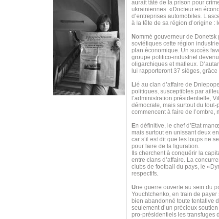
aurait tâté de la prison pour cr
ukrainiennes. «Docteur en économ
d’entreprises automobiles. L’asc
à la tête de sa région d’origine :
N
ommé gouverneur de Donetsk par 
soviétiques cette région industri
plan économique. Un succès favor
groupe politico-industriel deven
oligarchiques et mafieux. D’autan
lui rapporteront 37 sièges, grâce
L
ié au clan d’affaire de Dniepope
politiques, susceptibles par aille
l’administration présidentielle, 
démocrate, mais surtout du tout-
commencent à faire de l’ombre, 
E
n définitive, le chef d’Etat man
mais surtout en unissant deux e
car s’il est dit que les loups ne
pour faire de la figuration.
Ils cherchent à conquérir la capit
entre clans d’affaire. La concurre
clubs de football du pays, le «Dy
respectifs.
U
ne guerre ouverte au sein du p
Youchtchenko, en train de payer s
bien abandonné toute tentative d
seulement d’un précieux soutien 
pro-présidentiels les transfuge