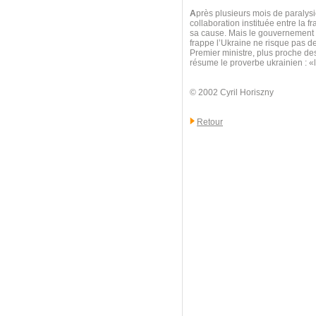
A
près plusieurs mois de paralysie
collaboration instituée entre la f
sa cause. Mais le gouvernement au
frappe l’Ukraine ne risque pas d
Premier ministre, plus proche d
résume le proverbe ukrainien : 
© 2002 Cyril Horiszny
Retour