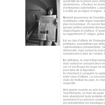
aurait tâté de la prison pour cr
ukrainiennes. «Docteur en économ
d’entreprises automobiles. L’asc
à la tête de sa région d’origine :
N
ommé gouverneur de Donetsk par 
soviétiques cette région industri
plan économique. Un succès favor
groupe politico-industriel deven
oligarchiques et mafieux. D’autan
lui rapporteront 37 sièges, grâce
L
ié au clan d’affaire de Dniepope
politiques, susceptibles par aille
l’administration présidentielle, 
démocrate, mais surtout du tout-
commencent à faire de l’ombre, 
E
n définitive, le chef d’Etat man
mais surtout en unissant deux e
car s’il est dit que les loups ne
pour faire de la figuration.
Ils cherchent à conquérir la capit
entre clans d’affaire. La concurre
clubs de football du pays, le «Dy
respectifs.
U
ne guerre ouverte au sein du p
Youchtchenko, en train de payer s
bien abandonné toute tentative d
seulement d’un précieux soutien 
pro-présidentiels les transfuge