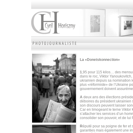
La «Donetskonnection»
1
,95 pour 115 kilos… des mensura
dans le roc, Viktor Yanoukovitch, 
ukrainien depuis sa nomination 
plus «réformiste» de l’Ukraine p
gouvernement doivent assurément
A
deux ans des élections préside
déboires du président ukrainien 
son discours peuvent laisser son
Car en limogeant le terne Viktor
s’attacher les services d’un homm
consolider son pouvoir, et de lui fa
R
éputé pour sa poigne de fer et
garanties mais également une inf