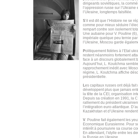
dirigeants soviétiques, la commé
l’oppression russe sur l’Ukraine 
l’Ukraine, longtemps falsifiée.
S
’il est dit que l’Histoire ne se 
comme pour mieux séduire l’élec
rempart contre son isolement tota
Une aubaine pour V. Poutine (6),
impériale quelque peu ternie pa
l’Ukraine, Moscou garde égaleme
P
olitiquement fidèles à l’Etat u
restent néanmoins fortement att
face à un discours globalement b
Aujourd’hui, L. Koutchma semble m
rapprochement inédit avec Mosco
régime, L. Koutchma affiche dés
présidentielle.
L
es capitaux russes ont déjà fai
développent plus que jamais entre
la tête de la CEI, organisation i
Depuis sa création en 1991, la
ralliement du président ukrainie
l’intégration euro-atlantique. D’a
Kazakhstan et d’Ukraine rendent
V
. Poutine fait également les y
Economique Eurasienne. Pour scel
intérêt à poursuivre sa course co
En attendant, l’idylle entre les 
la Russie en Ukraine…