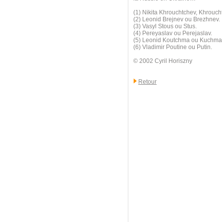
(1) Nikita Khrouchtchev, Khrouc
(2) Leonid Brejnev ou Brezhnev.
(3) Vasyl Stous ou Stus.
(4) Pereyaslav ou Perejaslav.
(5) Leonid Koutchma ou Kuchma
(6) Vladimir Poutine ou Putin.
© 2002 Cyril Horiszny
Retour