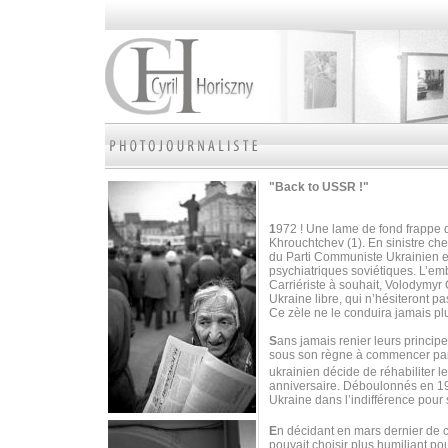
"Back to USSR !"
1
972 ! Une lame de fond frappe d
Khrouchtchev (1). En sinistre ch
du Parti Communiste Ukrainien en
psychiatriques soviétiques. L’em
Carriériste à souhait, Volodymyr
Ukraine libre, qui n’hésiteront pa
Ce zèle ne le conduira jamais pl
S
ans jamais renier leurs princip
sous son règne à commencer par l
ukrainien décide de réhabiliter 
anniversaire. Déboulonnés en 199
Ukraine dans l’indifférence pour
E
n décidant en mars dernier de c
pouvait choisir plus humiliant po