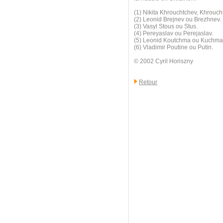
(1) Nikita Khrouchtchev, Khrouc
(2) Leonid Brejnev ou Brezhnev.
(3) Vasyl Stous ou Stus.
(4) Pereyaslav ou Perejaslav.
(5) Leonid Koutchma ou Kuchma
(6) Vladimir Poutine ou Putin.
© 2002 Cyril Horiszny
Retour