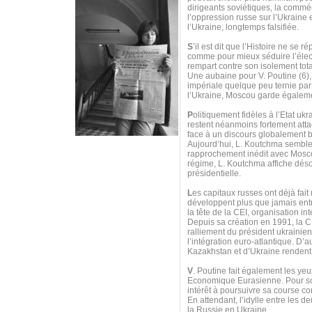
dirigeants soviétiques, la commé
l’oppression russe sur l’Ukraine 
l’Ukraine, longtemps falsifiée.
S
’il est dit que l’Histoire ne se 
comme pour mieux séduire l’élec
rempart contre son isolement tota
Une aubaine pour V. Poutine (6),
impériale quelque peu ternie pa
l’Ukraine, Moscou garde égaleme
P
olitiquement fidèles à l’Etat u
restent néanmoins fortement att
face à un discours globalement b
Aujourd’hui, L. Koutchma semble m
rapprochement inédit avec Mosco
régime, L. Koutchma affiche dés
présidentielle.
L
es capitaux russes ont déjà fai
développent plus que jamais entre
la tête de la CEI, organisation i
Depuis sa création en 1991, la
ralliement du président ukrainie
l’intégration euro-atlantique. D’a
Kazakhstan et d’Ukraine rendent
V
. Poutine fait également les y
Economique Eurasienne. Pour scel
intérêt à poursuivre sa course co
En attendant, l’idylle entre les 
la Russie en Ukraine…