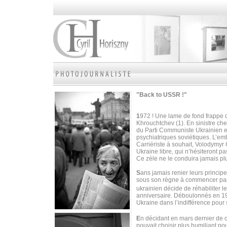
"Back to USSR !"
1
972 ! Une lame de fond frappe d
Khrouchtchev (1). En sinistre ch
du Parti Communiste Ukrainien en
psychiatriques soviétiques. L’em
Carriériste à souhait, Volodymyr
Ukraine libre, qui n’hésiteront pa
Ce zèle ne le conduira jamais pl
S
ans jamais renier leurs princip
sous son règne à commencer par l
ukrainien décide de réhabiliter 
anniversaire. Déboulonnés en 199
Ukraine dans l’indifférence pour
E
n décidant en mars dernier de c
pouvait choisir plus humiliant po