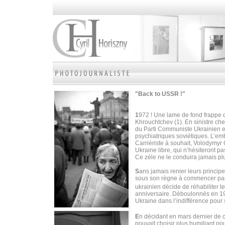
"Back to USSR !"
1
972 ! Une lame de fond frappe d
Khrouchtchev (1). En sinistre ch
du Parti Communiste Ukrainien en
psychiatriques soviétiques. L’em
Carriériste à souhait, Volodymyr
Ukraine libre, qui n’hésiteront pa
Ce zèle ne le conduira jamais pl
S
ans jamais renier leurs princip
sous son règne à commencer par l
ukrainien décide de réhabiliter 
anniversaire. Déboulonnés en 199
Ukraine dans l’indifférence pour
E
n décidant en mars dernier de c
pouvait choisir plus humiliant po