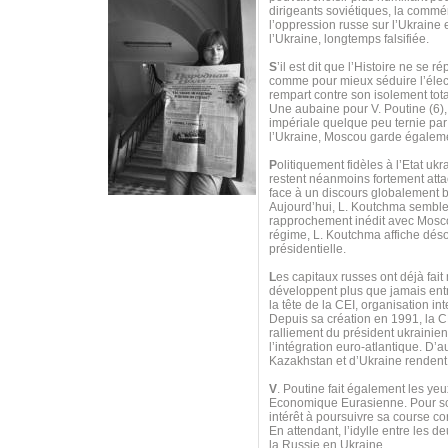
dirigeants soviétiques, la commé
l’oppression russe sur l’Ukraine 
l’Ukraine, longtemps falsifiée.
S
’il est dit que l’Histoire ne se 
comme pour mieux séduire l’élec
rempart contre son isolement tota
Une aubaine pour V. Poutine (6),
impériale quelque peu ternie pa
l’Ukraine, Moscou garde égaleme
P
olitiquement fidèles à l’Etat u
restent néanmoins fortement att
face à un discours globalement b
Aujourd’hui, L. Koutchma semble m
rapprochement inédit avec Mosco
régime, L. Koutchma affiche dés
présidentielle.
L
es capitaux russes ont déjà fai
développent plus que jamais entre
la tête de la CEI, organisation i
Depuis sa création en 1991, la
ralliement du président ukrainie
l’intégration euro-atlantique. D’a
Kazakhstan et d’Ukraine rendent
V
. Poutine fait également les y
Economique Eurasienne. Pour scel
intérêt à poursuivre sa course co
En attendant, l’idylle entre les 
la Russie en Ukraine…