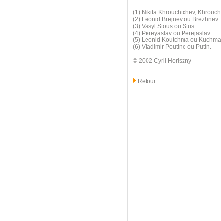
(1) Nikita Khrouchtchev, Khrouc
(2) Leonid Brejnev ou Brezhnev.
(3) Vasyl Stous ou Stus.
(4) Pereyaslav ou Perejaslav.
(5) Leonid Koutchma ou Kuchma
(6) Vladimir Poutine ou Putin.
© 2002 Cyril Horiszny
Retour