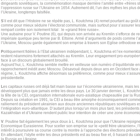
dirigeants soviétiques, la commémoration masque derrière l’amitié entre «frères s
l’oppression russe sur l’Ukraine en 1654. Autrement dit, l’un des mythes les plus d
l’Ukraine, longtemps falsifiée.
S
’il est dit que l’Histoire ne se répète pas, L. Koutchma (4) remet pourtant au goût 
comme pour mieux séduire l’électorat communiste, mais surtout pour s’assurer le
rempart contre son isolement total : le «grand frère russe».
Une aubaine pour V. Poutine (6), qui depuis son arrivée au Kremlin s’efforce de r
impériale quelque peu ternie par B. Eltsine. Armé d’arguments de poids comme l
l’Ukraine, Moscou garde également son emprise à travers son Eglise orthodoxe e
P
olitiquement fidèles à l’Etat ukrainien indépendant, L. Koutchma et l’ex-nomenkl
restent néanmoins fortement attachés au Kremlin. Leur engagement pro-européen 
face à un discours globalement brouillé.
Aujourd’hui, L. Koutchma semble mettre en veilleuse son numéro d’équilibriste entr
rapprochement inédit avec Moscou. Désavoué depuis deux ans en Occident face à 
régime, L. Koutchma affiche désormais sa préférence, comme pour mieux s’assure
présidentielle.
L
es capitaux russes ont déjà fait main basse sur l’économie ukrainienne, mais les 
développent plus que jamais entre les deux pays. Le 30 janvier dernier, L. Koutchm
la tête de la CEI, organisation internationale euro-asiatique chapeautée par la Rus
Depuis sa création en 1991, la CEI a beau être amorphe économiquement comme
ralliement du président ukrainien aux douze anciennes républiques soviétiques est
l’intégration euro-atlantique. D’autant plus lorsqu’un mois plus tard, les président
Kazakhstan et d’Ukraine rendent public leur intention de créer une zone écono
V
. Poutine fait également les yeux doux à L. Koutchma pour que l’Ukraine rejoig
Economique Eurasienne. Pour sceller son emprise sur le «petit frère ukrainien», l
intérêt à poursuivre sa course contre la montre à l’approche des élections préside
En attendant, l’idylle entre les deux présidents est au beau fixe et, ô hasard du ca
la Russie en Ukraine…