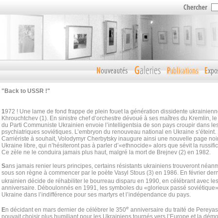
"Back to USSR !"
1
972 ! Une lame de fond frappe de plein fouet la génération dissidente ukrainien
Khrouchtchev (1). En sinistre chef d’orchestre dévoué à ses maîtres du Kremlin, 
du Parti Communiste Ukrainien envoie l’intelligentsia de son pays croupir dans le
psychiatriques soviétiques. L’embryon du renouveau national en Ukraine s’éteint.
Carriériste à souhait, Volodymyr Cherbytsky inaugure ainsi une nouvelle page noi
Ukraine libre, qui n’hésiteront pas à parler d’«ethnocide» alors que sévit la russifi
Ce zèle ne le conduira jamais plus haut, malgré la mort de Brejnev (2) en 1982.
S
ans jamais renier leurs principes, certains résistants ukrainiens trouveront néan
sous son règne à commencer par le poète Vasyl Stous (3) en 1986. En février derni
ukrainien décide de réhabiliter le bourreau disparu en 1990, en célébrant avec l
anniversaire. Déboulonnés en 1991, les symboles du «glorieux passé soviétique» 
Ukraine dans l’indifférence pour ses martyrs et l’indépendance du pays.
e
E
n décidant en mars dernier de célébrer le 350
anniversaire du traité de Pereyas
pouvait choisir plus humiliant pour les Ukrainiens tournés vers l’Europe et la dém