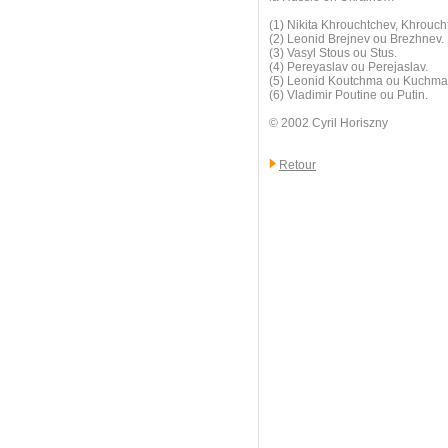
(1) Nikita Khrouchtchev, Khrouc
(2) Leonid Brejnev ou Brezhnev.
(3) Vasyl Stous ou Stus.
(4) Pereyaslav ou Perejaslav.
(5) Leonid Koutchma ou Kuchma
(6) Vladimir Poutine ou Putin.
© 2002 Cyril Horiszny
Retour