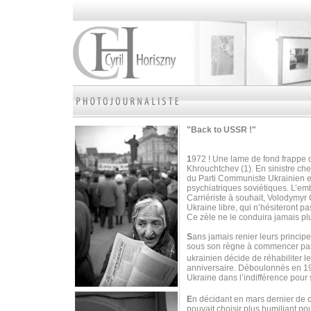
"Back to USSR !"
1
972 ! Une lame de fond frappe d
Khrouchtchev (1). En sinistre ch
du Parti Communiste Ukrainien en
psychiatriques soviétiques. L’em
Carriériste à souhait, Volodymyr
Ukraine libre, qui n’hésiteront pa
Ce zèle ne le conduira jamais pl
S
ans jamais renier leurs princip
sous son règne à commencer par l
ukrainien décide de réhabiliter 
anniversaire. Déboulonnés en 199
Ukraine dans l’indifférence pour
E
n décidant en mars dernier de c
pouvait choisir plus humiliant po