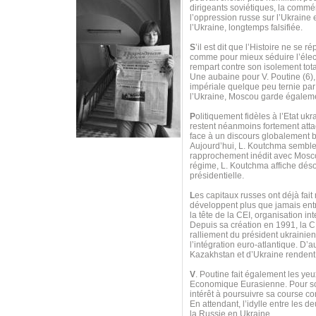
dirigeants soviétiques, la commé
l’oppression russe sur l’Ukraine 
l’Ukraine, longtemps falsifiée.
S
’il est dit que l’Histoire ne se 
comme pour mieux séduire l’élec
rempart contre son isolement tota
Une aubaine pour V. Poutine (6),
impériale quelque peu ternie pa
l’Ukraine, Moscou garde égaleme
P
olitiquement fidèles à l’Etat u
restent néanmoins fortement att
face à un discours globalement b
Aujourd’hui, L. Koutchma semble m
rapprochement inédit avec Mosco
régime, L. Koutchma affiche dés
présidentielle.
L
es capitaux russes ont déjà fai
développent plus que jamais entre
la tête de la CEI, organisation i
Depuis sa création en 1991, la
ralliement du président ukrainie
l’intégration euro-atlantique. D’a
Kazakhstan et d’Ukraine rendent
V
. Poutine fait également les y
Economique Eurasienne. Pour scel
intérêt à poursuivre sa course co
En attendant, l’idylle entre les 
la Russie en Ukraine…