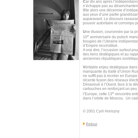
C
ar dix ans après l’indépendanc
n’échappe pas au désenchantemen
fête alors une décennie d’indép
aux yeux d’une partie grandissan
auparavant. Le discours rassurant
pouvoir autoritaire et corrompu p
U
ne illusion, couronnée par la 
e
10
anniversaire du putsch manqué
bougies de l’Ukraine indépendant
d’Empire reconstitué.
A vrai dire, l’occasion surtout 
des liens stratégiques et au rap
anciennes républiques soviétique
V
éritable enjeu stratégique dan
manquante du traité d’Union Russ
ne suffit pas à recréer en Europe
récente fusion des réseaux élect
Désavoué à l’Ouest, face à la dér
cartouches en renforçant un peu p
e
l’Europe, cette 13
rencontre entr
dans l’orbite de Moscou. Un cad
© 2001 Cyril Horiszny
Retour