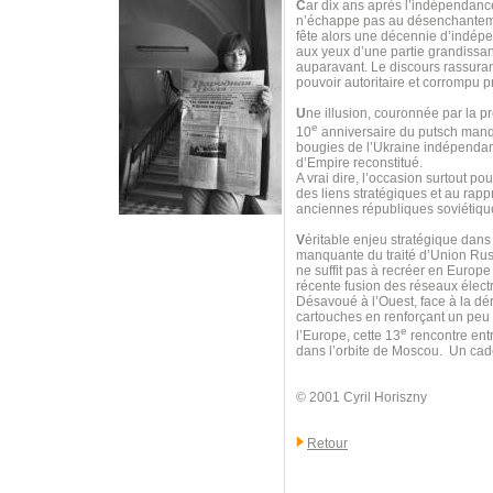
C
ar dix ans après l’indépendanc
n’échappe pas au désenchantemen
fête alors une décennie d’indép
aux yeux d’une partie grandissan
auparavant. Le discours rassurant
pouvoir autoritaire et corrompu p
U
ne illusion, couronnée par la 
e
10
anniversaire du putsch manqué
bougies de l’Ukraine indépendant
d’Empire reconstitué.
A vrai dire, l’occasion surtout 
des liens stratégiques et au rap
anciennes républiques soviétique
V
éritable enjeu stratégique dan
manquante du traité d’Union Russ
ne suffit pas à recréer en Europe
récente fusion des réseaux élect
Désavoué à l’Ouest, face à la dér
cartouches en renforçant un peu p
e
l’Europe, cette 13
rencontre entr
dans l’orbite de Moscou. Un cad
© 2001 Cyril Horiszny
Retour