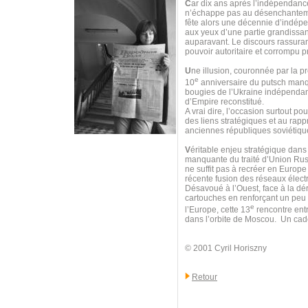
C
ar dix ans après l’indépendanc
n’échappe pas au désenchantemen
fête alors une décennie d’indép
aux yeux d’une partie grandissan
auparavant. Le discours rassurant
pouvoir autoritaire et corrompu p
U
ne illusion, couronnée par la 
e
10
anniversaire du putsch manqué
bougies de l’Ukraine indépendant
d’Empire reconstitué.
A vrai dire, l’occasion surtout 
des liens stratégiques et au rap
anciennes républiques soviétique
V
éritable enjeu stratégique dan
manquante du traité d’Union Russ
ne suffit pas à recréer en Europe
récente fusion des réseaux élect
Désavoué à l’Ouest, face à la dér
cartouches en renforçant un peu p
e
l’Europe, cette 13
rencontre entr
dans l’orbite de Moscou. Un cad
© 2001 Cyril Horiszny
Retour