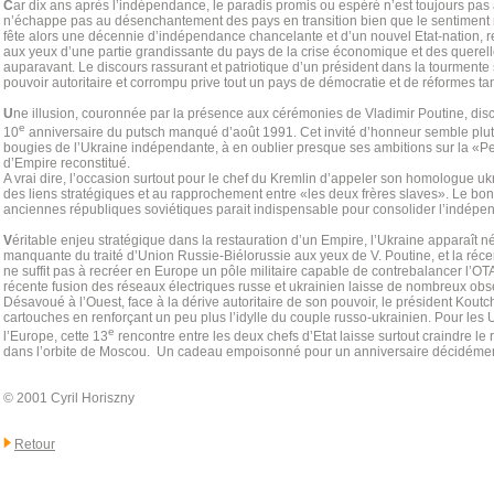
C
ar dix ans après l’indépendance, le paradis promis ou espéré n’est toujours pas
n’échappe pas au désenchantement des pays en transition bien que le sentiment n
fête alors une décennie d’indépendance chancelante et d’un nouvel Etat-nation,
aux yeux d’une partie grandissante du pays de la crise économique et des querell
auparavant. Le discours rassurant et patriotique d’un président dans la tourmente 
pouvoir autoritaire et corrompu prive tout un pays de démocratie et de réformes ta
U
ne illusion, couronnée par la présence aux cérémonies de Vladimir Poutine, disc
e
10
anniversaire du putsch manqué d’août 1991. Cet invité d’honneur semble plutôt
bougies de l’Ukraine indépendante, à en oublier presque ses ambitions sur la «Pe
d’Empire reconstitué.
A vrai dire, l’occasion surtout pour le chef du Kremlin d’appeler son homologue 
des liens stratégiques et au rapprochement entre «les deux frères slaves». Le bon
anciennes républiques soviétiques parait indispensable pour consolider l’indépe
V
éritable enjeu stratégique dans la restauration d’un Empire, l’Ukraine apparaît
manquante du traité d’Union Russie-Biélorussie aux yeux de V. Poutine, et la réc
ne suffit pas à recréer en Europe un pôle militaire capable de contrebalancer l’OT
récente fusion des réseaux électriques russe et ukrainien laisse de nombreux obs
Désavoué à l’Ouest, face à la dérive autoritaire de son pouvoir, le président Kout
cartouches en renforçant un peu plus l’idylle du couple russo-ukrainien. Pour les 
e
l’Europe, cette 13
rencontre entre les deux chefs d’Etat laisse surtout craindre le 
dans l’orbite de Moscou. Un cadeau empoisonné pour un anniversaire décidément b
© 2001 Cyril Horiszny
Retour