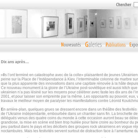
Dix ans après…
«
I
ls l’ont terminé en catastrophe avec de la colle» plaisantent de jeunes Ukrainie
peine sur la Place de l’Indépendance à Kiev, l’interminable colonne de marbre s
que la plus apparente des innovations dans une capitale rénovée à la hâte depuis 
Ce nouveau monument à la gloire de l’Ukraine post-soviétique est aussi kitch que
ukrainien n’a pas lésiné sur les moyens pour célébrer avec faste les dix ans de l
2001, et pour laisser son empreinte par la même. Les opposants au pouvoir, eux, v
travaux le meilleur moyen de paralyser les manifestations contre Léonid Koutchm
E
n arrière-plan, quelques grues se dressent encore dans un théâtre des festivités
de l’Ukraine indépendante, embourbée dans un chantier sans fin. La brochette de c
délégués venus des quatre coins du monde à cette occasion auront beau se délecte
grandiose, la mise en scène est bien trop huilée pour faire croire au bonheur du pe
peu partout dans le pays et les décibels des groupes rock ukrainiens en vogue réj
noctambules. Mais les festivités servent surtout de distraction face à l’amertume d