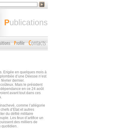
publications
ns. Erigée en quelques mois à
urplombée d’une Déesse n’est
février dernier.
 coûteux. Mais le président
’indépendance en ce 24 août
oient avant tout dans ces
a.
 inachevé, comme l’allégorie
hefs d’Etat et autres
r du défilé militaire
uple. Les feux d’artifice un
ouissent des milliers de
u quotidien.