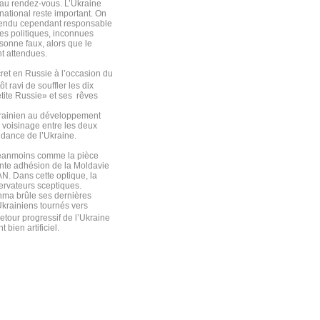
 au rendez-vous. L’Ukraine
ational reste important. On
 rendu cependant responsable
es politiques, inconnues
sonne faux, alors que le
nt attendues.
ret en Russie à l’occasion du
 ravi de souffler les dix
tite Russie» et ses rêves
ukrainien au développement
 voisinage entre les deux
ndance de l’Ukraine.
 néanmoins comme la pièce
ente adhésion de la Moldavie
AN. Dans cette optique, la
ervateurs sceptiques.
chma brûle ses dernières
Ukrainiens tournés vers
retour progressif de l’Ukraine
ien artificiel.