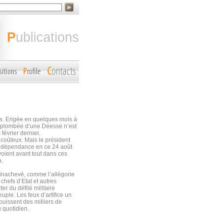
publications
ns. Erigée en quelques mois à
urplombée d’une Déesse n’est
février dernier.
 coûteux. Mais le président
’indépendance en ce 24 août
oient avant tout dans ces
a.
 inachevé, comme l’allégorie
hefs d’Etat et autres
r du défilé militaire
uple. Les feux d’artifice un
ouissent des milliers de
u quotidien.