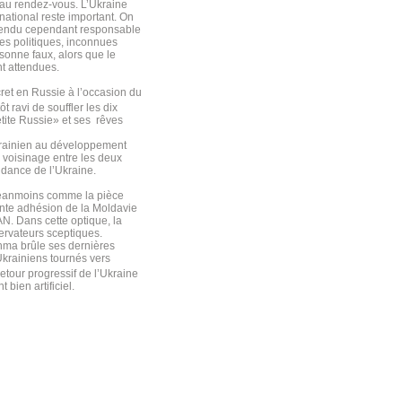
 au rendez-vous. L’Ukraine
ational reste important. On
 rendu cependant responsable
es politiques, inconnues
sonne faux, alors que le
nt attendues.
ret en Russie à l’occasion du
 ravi de souffler les dix
tite Russie» et ses rêves
ukrainien au développement
 voisinage entre les deux
ndance de l’Ukraine.
 néanmoins comme la pièce
ente adhésion de la Moldavie
AN. Dans cette optique, la
ervateurs sceptiques.
chma brûle ses dernières
Ukrainiens tournés vers
retour progressif de l’Ukraine
ien artificiel.