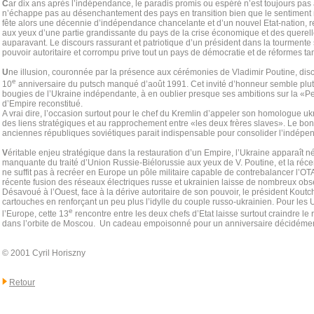
C
ar dix ans après l’indépendance, le paradis promis ou espéré n’est toujours pas
n’échappe pas au désenchantement des pays en transition bien que le sentiment n
fête alors une décennie d’indépendance chancelante et d’un nouvel Etat-nation,
aux yeux d’une partie grandissante du pays de la crise économique et des querell
auparavant. Le discours rassurant et patriotique d’un président dans la tourmente 
pouvoir autoritaire et corrompu prive tout un pays de démocratie et de réformes ta
U
ne illusion, couronnée par la présence aux cérémonies de Vladimir Poutine, disc
e
10
anniversaire du putsch manqué d’août 1991. Cet invité d’honneur semble plutôt
bougies de l’Ukraine indépendante, à en oublier presque ses ambitions sur la «Pe
d’Empire reconstitué.
A vrai dire, l’occasion surtout pour le chef du Kremlin d’appeler son homologue 
des liens stratégiques et au rapprochement entre «les deux frères slaves». Le bon
anciennes républiques soviétiques parait indispensable pour consolider l’indépe
V
éritable enjeu stratégique dans la restauration d’un Empire, l’Ukraine apparaît
manquante du traité d’Union Russie-Biélorussie aux yeux de V. Poutine, et la réc
ne suffit pas à recréer en Europe un pôle militaire capable de contrebalancer l’OT
récente fusion des réseaux électriques russe et ukrainien laisse de nombreux obs
Désavoué à l’Ouest, face à la dérive autoritaire de son pouvoir, le président Kout
cartouches en renforçant un peu plus l’idylle du couple russo-ukrainien. Pour les 
e
l’Europe, cette 13
rencontre entre les deux chefs d’Etat laisse surtout craindre le 
dans l’orbite de Moscou. Un cadeau empoisonné pour un anniversaire décidément b
© 2001 Cyril Horiszny
Retour