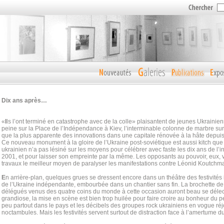
Dix ans après…
«
I
ls l’ont terminé en catastrophe avec de la colle» plaisantent de jeunes Ukrainie
peine sur la Place de l’Indépendance à Kiev, l’interminable colonne de marbre s
que la plus apparente des innovations dans une capitale rénovée à la hâte depuis 
Ce nouveau monument à la gloire de l’Ukraine post-soviétique est aussi kitch que
ukrainien n’a pas lésiné sur les moyens pour célébrer avec faste les dix ans de l
2001, et pour laisser son empreinte par la même. Les opposants au pouvoir, eux, v
travaux le meilleur moyen de paralyser les manifestations contre Léonid Koutchm
E
n arrière-plan, quelques grues se dressent encore dans un théâtre des festivités
de l’Ukraine indépendante, embourbée dans un chantier sans fin. La brochette de c
délégués venus des quatre coins du monde à cette occasion auront beau se délecte
grandiose, la mise en scène est bien trop huilée pour faire croire au bonheur du pe
peu partout dans le pays et les décibels des groupes rock ukrainiens en vogue réj
noctambules. Mais les festivités servent surtout de distraction face à l’amertume d