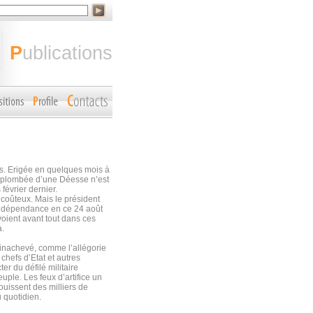
publications
ns. Erigée en quelques mois à
urplombée d’une Déesse n’est
février dernier.
 coûteux. Mais le président
’indépendance en ce 24 août
oient avant tout dans ces
a.
 inachevé, comme l’allégorie
hefs d’Etat et autres
r du défilé militaire
uple. Les feux d’artifice un
ouissent des milliers de
u quotidien.