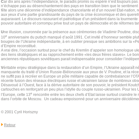
C
ar dix ans après l’indépendance, le paradis promis ou espéré n’est toujours pas
n’échappe pas au désenchantement des pays en transition bien que le sentiment n
fête alors une décennie d’indépendance chancelante et d’un nouvel Etat-nation,
aux yeux d’une partie grandissante du pays de la crise économique et des querell
auparavant. Le discours rassurant et patriotique d’un président dans la tourmente 
pouvoir autoritaire et corrompu prive tout un pays de démocratie et de réformes ta
U
ne illusion, couronnée par la présence aux cérémonies de Vladimir Poutine, disc
e
10
anniversaire du putsch manqué d’août 1991. Cet invité d’honneur semble plutôt
bougies de l’Ukraine indépendante, à en oublier presque ses ambitions sur la «Pe
d’Empire reconstitué.
A vrai dire, l’occasion surtout pour le chef du Kremlin d’appeler son homologue 
des liens stratégiques et au rapprochement entre «les deux frères slaves». Le bon
anciennes républiques soviétiques parait indispensable pour consolider l’indépe
V
éritable enjeu stratégique dans la restauration d’un Empire, l’Ukraine apparaît
manquante du traité d’Union Russie-Biélorussie aux yeux de V. Poutine, et la réc
ne suffit pas à recréer en Europe un pôle militaire capable de contrebalancer l’OT
récente fusion des réseaux électriques russe et ukrainien laisse de nombreux obs
Désavoué à l’Ouest, face à la dérive autoritaire de son pouvoir, le président Kout
cartouches en renforçant un peu plus l’idylle du couple russo-ukrainien. Pour les 
e
l’Europe, cette 13
rencontre entre les deux chefs d’Etat laisse surtout craindre le 
dans l’orbite de Moscou. Un cadeau empoisonné pour un anniversaire décidément b
© 2001 Cyril Horiszny
Retour