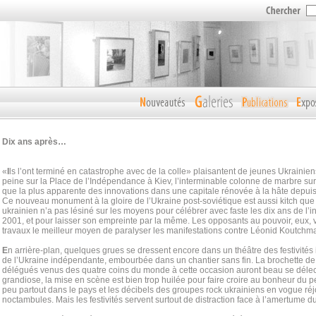
Dix ans après…
«
I
ls l’ont terminé en catastrophe avec de la colle» plaisantent de jeunes Ukrainie
peine sur la Place de l’Indépendance à Kiev, l’interminable colonne de marbre s
que la plus apparente des innovations dans une capitale rénovée à la hâte depuis 
Ce nouveau monument à la gloire de l’Ukraine post-soviétique est aussi kitch que
ukrainien n’a pas lésiné sur les moyens pour célébrer avec faste les dix ans de l
2001, et pour laisser son empreinte par la même. Les opposants au pouvoir, eux, v
travaux le meilleur moyen de paralyser les manifestations contre Léonid Koutchm
E
n arrière-plan, quelques grues se dressent encore dans un théâtre des festivités
de l’Ukraine indépendante, embourbée dans un chantier sans fin. La brochette de c
délégués venus des quatre coins du monde à cette occasion auront beau se délecte
grandiose, la mise en scène est bien trop huilée pour faire croire au bonheur du pe
peu partout dans le pays et les décibels des groupes rock ukrainiens en vogue réj
noctambules. Mais les festivités servent surtout de distraction face à l’amertume d