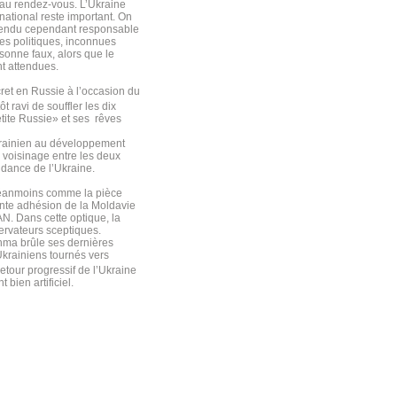
 au rendez-vous. L’Ukraine
ational reste important. On
 rendu cependant responsable
es politiques, inconnues
sonne faux, alors que le
nt attendues.
ret en Russie à l’occasion du
 ravi de souffler les dix
tite Russie» et ses rêves
ukrainien au développement
 voisinage entre les deux
ndance de l’Ukraine.
 néanmoins comme la pièce
ente adhésion de la Moldavie
AN. Dans cette optique, la
ervateurs sceptiques.
chma brûle ses dernières
Ukrainiens tournés vers
retour progressif de l’Ukraine
ien artificiel.