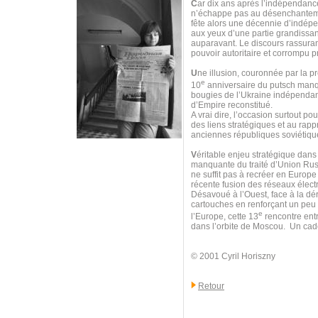
C
ar dix ans après l’indépendanc
n’échappe pas au désenchantemen
fête alors une décennie d’indép
aux yeux d’une partie grandissan
auparavant. Le discours rassurant
pouvoir autoritaire et corrompu p
U
ne illusion, couronnée par la 
e
10
anniversaire du putsch manqué
bougies de l’Ukraine indépendant
d’Empire reconstitué.
A vrai dire, l’occasion surtout 
des liens stratégiques et au rap
anciennes républiques soviétique
V
éritable enjeu stratégique dan
manquante du traité d’Union Russ
ne suffit pas à recréer en Europe
récente fusion des réseaux élect
Désavoué à l’Ouest, face à la dér
cartouches en renforçant un peu p
e
l’Europe, cette 13
rencontre entr
dans l’orbite de Moscou. Un cad
© 2001 Cyril Horiszny
Retour