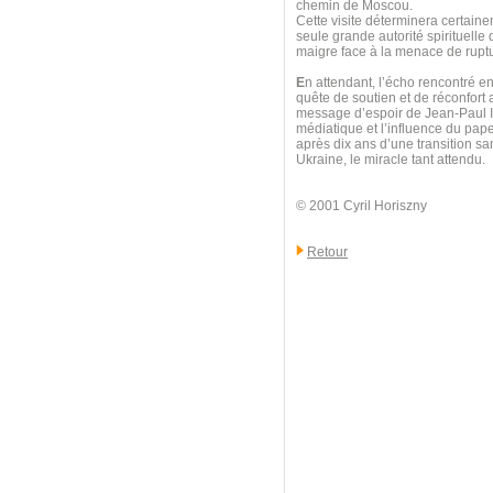
chemin de Moscou.
Cette visite déterminera certainem
seule grande autorité spirituelle q
maigre face à la menace de ruptu
E
n attendant, l’écho rencontré en
quête de soutien et de réconfort
message d’espoir de Jean-Paul II
médiatique et l’influence du pap
après dix ans d’une transition sa
Ukraine, le miracle tant attendu.
© 2001 Cyril Horiszny
Retour