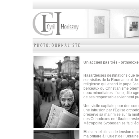
Un accueil pas très «orthodox
H
asardeuses destinations que les
ses visites de la Roumanie et de
religieuse qui attend le pape Je
berceaux du Christianisme orient
deux minoritaires. L’une, dite «gr
de ses responsables viennent p
U
ne visite capitale pour des c
une intrusion par l’Eglise orthod
préserve sa mainmise sur la moiti
des Orthodoxes en Ukraine reste 
Métropolite Svobodan se fait l’é
M
ais un tel climat de tension r
majoritaire à l’Ouest de l’Ukrai