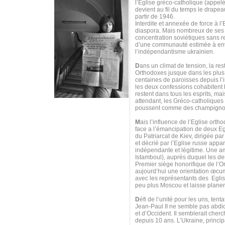
l’Eglise gréco-catholique (appel
devient au fil du temps le drapea
partir de 1946.
Interdite et annexée de force à l’
diaspora. Mais nombreux de ses f
concentration soviétiques sans r
d’une communauté estimée à envir
l’indépendantisme ukrainien.
D
ans un climat de tension, la res
Orthodoxes jusque dans les plus 
centaines de paroisses depuis l’i
les deux confessions cohabitent b
restent dans tous les esprits, ma
attendant, les Gréco-catholiques 
poussent comme des champigno
M
ais l’influence de l’Eglise or
face a l’émancipation de deux Eg
du Patriarcat de Kiev, dirigée pa
et décrié par l’Eglise russe appa
indépendante et légitime. Une amb
Istamboul), auprès duquel les d
Premier siège honorifique de l’
aujourd’hui une orientation œcu
avec les représentants des Eglis
peu plus Moscou et laisse plane
D
éfi de l’unité pour les uns, ten
Jean-Paul II ne semble pas abdi
et d’Occident. Il semblerait cher
depuis 10 ans. L’Ukraine, princi