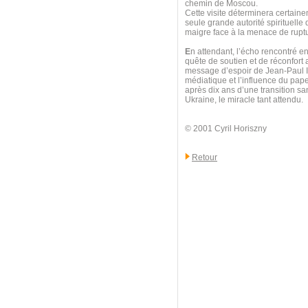
chemin de Moscou.
Cette visite déterminera certainem
seule grande autorité spirituelle q
maigre face à la menace de ruptu
E
n attendant, l’écho rencontré en
quête de soutien et de réconfort
message d’espoir de Jean-Paul II
médiatique et l’influence du pap
après dix ans d’une transition sa
Ukraine, le miracle tant attendu.
© 2001 Cyril Horiszny
Retour