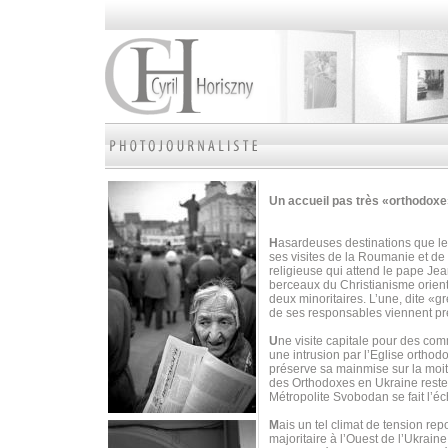
Un accueil pas très «orthodox
H
asardeuses destinations que les
ses visites de la Roumanie et de
religieuse qui attend le pape Je
berceaux du Christianisme orient
deux minoritaires. L’une, dite «gr
de ses responsables viennent p
U
ne visite capitale pour des c
une intrusion par l’Eglise orthod
préserve sa mainmise sur la moiti
des Orthodoxes en Ukraine reste 
Métropolite Svobodan se fait l’é
M
ais un tel climat de tension r
majoritaire à l’Ouest de l’Ukrai