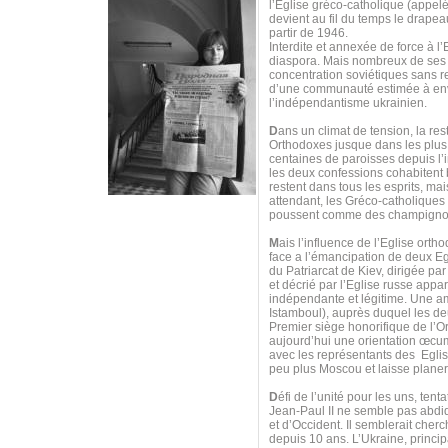
l’Eglise gréco-catholique (appel
devient au fil du temps le drapea
partir de 1946.
Interdite et annexée de force à l’
diaspora. Mais nombreux de ses f
concentration soviétiques sans r
d’une communauté estimée à envir
l’indépendantisme ukrainien.
D
ans un climat de tension, la res
Orthodoxes jusque dans les plus 
centaines de paroisses depuis l’i
les deux confessions cohabitent b
restent dans tous les esprits, ma
attendant, les Gréco-catholiques 
poussent comme des champigno
M
ais l’influence de l’Eglise or
face a l’émancipation de deux Eg
du Patriarcat de Kiev, dirigée pa
et décrié par l’Eglise russe appa
indépendante et légitime. Une amb
Istamboul), auprès duquel les d
Premier siège honorifique de l’
aujourd’hui une orientation œcu
avec les représentants des Eglis
peu plus Moscou et laisse plane
D
éfi de l’unité pour les uns, ten
Jean-Paul II ne semble pas abdi
et d’Occident. Il semblerait cher
depuis 10 ans. L’Ukraine, princi