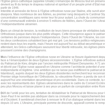
l’Eglise gréco-catholique (appelée Uniate) s’émancipe de Moscou tout en préservan
devient au fil du temps le drapeau national et spirituel d’un peuple privé d’Etat m
partir de 1946.
Interdite et annexée de force à l’Eglise orthodoxe russe par Staline, elle survit alor
diaspora. Mais nombreux de ses fidèles, au premier rang desquels le Cardinal Sl
concentration soviétiques sans renier leur foi pour autant. La chute du communi
d’une communauté estimée à environ 5 millions de fidèles, dans l’Ouest de l Ukra
l’indépendantisme ukrainien.
D
ans un climat de tension, la restitution de leurs biens provoque de véritables bat
Orthodoxes jusque dans les plus petits villages. Cette résurgence agace le patria
centaines de paroisses depuis l’indépendance. Dans l’Ouest de l’Ukraine, les confl
les deux confessions cohabitent bon gré mal gré. Les tensions politico-religieuses
restent dans tous les esprits, mais l’heure est aujourd’hui au débat œcuménique et
attendant, les Gréco-catholiques savourent leur liberté retrouvée, les églises ple
poussent comme des champignons.
M
ais l’influence de l’Eglise orthodoxe russe en Ukraine se fissure également dep
face a l’émancipation de deux Eglises sécessionnistes : L’Eglise orthodoxe autocé
du Patriarcat de Kiev, dirigée par l’ancien métropolite Philaret Denysenko. A 71 a
et décrié par l’Eglise russe apparaît en Ukraine comme l’architecte potentiel d’une
indépendante et légitime. Une ambition qui ne laisse pas indifférent le patriarcat 
Istamboul), auprès duquel les deux Eglises dissidentes recherchent leur reconna
Premier siège honorifique de l’Orthodoxie, la «deuxième Rome» a perdu de son éc
aujourd’hui une orientation œcuménique et pro-occidentale. Dans ce contexte, la
avec les représentants des Eglises ukrainiennes dans le cadre du Conseil Ecclésia
peu plus Moscou et laisse planer à ses yeux un parfum de conspiration entre Rom
D
éfi de l’unité pour les uns, tentative de déstabiliser le Patriarcat de Moscou pour 
Jean-Paul II ne semble pas abdiquer dans sa croisade pour le rapprochement des 
et d’Occident. Il semblerait chercher à renouer le fil d’un dialogue entamé dans l
depuis 10 ans. L’Ukraine, principale pomme de discorde, apparaît comme le rempar