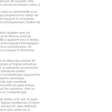
t son rite byzantin. Elle
ais connait ses heures noires à
s dans la clandestinité et en
ypyi peupleront les camps de
sme inaugure le renouveau
ine principalement, bastion de
ailles rangées avec les
rcat de Moscou privé de
its s’apaisent avec le temps,
 et les disputes théologiques
 à la reconstruction. En
ines à craquer le dimanche
uis le début des années 90
phale et l’Eglise orthodoxe
ns, le patriarche excommunié
 orthodoxie unifiée,
de Constantinople (aujourd’hui
issance canonique.
lat, mais manifeste
 rencontre du pape prévue
l Pan-ukrainien, irrite un
e et Constantinople.
les autres, à 81 ans, le pape
Eglises chrétiennes d’Orient
es années 60, mais détérioré
t le plus solide sur le