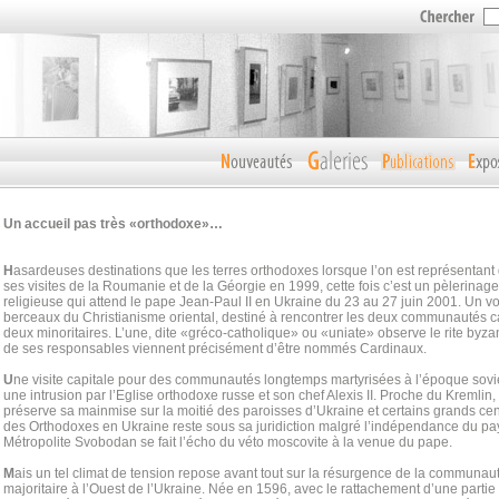
Un accueil pas très «orthodoxe»…
H
asardeuses destinations que les terres orthodoxes lorsque l’on est représentant d
ses visites de la Roumanie et de la Géorgie en 1999, cette fois c’est un pèlerina
religieuse qui attend le pape Jean-Paul II en Ukraine du 23 au 27 juin 2001. Un v
berceaux du Christianisme oriental, destiné à rencontrer les deux communautés c
deux minoritaires. L’une, dite «gréco-catholique» ou «uniate» observe le rite byzantin
de ses responsables viennent précisément d’être nommés Cardinaux.
U
ne visite capitale pour des communautés longtemps martyrisées à l’époque sov
une intrusion par l’Eglise orthodoxe russe et son chef Alexis II. Proche du Kremlin
préserve sa mainmise sur la moitié des paroisses d’Ukraine et certains grands cent
des Orthodoxes en Ukraine reste sous sa juridiction malgré l’indépendance du pay
Métropolite Svobodan se fait l’écho du véto moscovite à la venue du pape.
M
ais un tel climat de tension repose avant tout sur la résurgence de la communau
majoritaire à l’Ouest de l’Ukraine. Née en 1596, avec le rattachement d’une parti