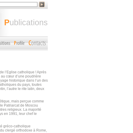
publications
e l’Eglise catholique ! Après
ge au cœur d’une poudrière
oyage historique dans l’un des
atholiques du pays, toutes
, l’autre le rite latin, deux
iétique, mais perçue comme
, le Patriarcat de Moscou
res religieux. La majorité
s en 1991, leur chef le
té gréco-catholique
e du clergé orthodoxe à Rome,