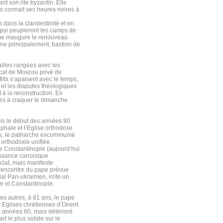
t son rite byzantin. Elle
ais connait ses heures noires à
s dans la clandestinité et en
ypyi peupleront les camps de
sme inaugure le renouveau
ine principalement, bastion de
ailles rangées avec les
rcat de Moscou privé de
its s’apaisent avec le temps,
 et les disputes théologiques
 à la reconstruction. En
ines à craquer le dimanche
uis le début des années 90
phale et l’Eglise orthodoxe
ns, le patriarche excommunié
 orthodoxie unifiée,
de Constantinople (aujourd’hui
issance canonique.
lat, mais manifeste
 rencontre du pape prévue
l Pan-ukrainien, irrite un
e et Constantinople.
les autres, à 81 ans, le pape
Eglises chrétiennes d’Orient
es années 60, mais détérioré
t le plus solide sur le