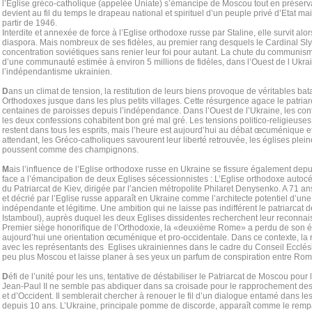
l’Eglise gréco-catholique (appelée Uniate) s’émancipe de Moscou tout en préservan
devient au fil du temps le drapeau national et spirituel d’un peuple privé d’Etat m
partir de 1946.
Interdite et annexée de force à l’Eglise orthodoxe russe par Staline, elle survit alor
diaspora. Mais nombreux de ses fidèles, au premier rang desquels le Cardinal Sl
concentration soviétiques sans renier leur foi pour autant. La chute du communi
d’une communauté estimée à environ 5 millions de fidèles, dans l’Ouest de l Ukra
l’indépendantisme ukrainien.
D
ans un climat de tension, la restitution de leurs biens provoque de véritables bat
Orthodoxes jusque dans les plus petits villages. Cette résurgence agace le patria
centaines de paroisses depuis l’indépendance. Dans l’Ouest de l’Ukraine, les confl
les deux confessions cohabitent bon gré mal gré. Les tensions politico-religieuses
restent dans tous les esprits, mais l’heure est aujourd’hui au débat œcuménique et
attendant, les Gréco-catholiques savourent leur liberté retrouvée, les églises ple
poussent comme des champignons.
M
ais l’influence de l’Eglise orthodoxe russe en Ukraine se fissure également dep
face a l’émancipation de deux Eglises sécessionnistes : L’Eglise orthodoxe autocé
du Patriarcat de Kiev, dirigée par l’ancien métropolite Philaret Denysenko. A 71 a
et décrié par l’Eglise russe apparaît en Ukraine comme l’architecte potentiel d’une
indépendante et légitime. Une ambition qui ne laisse pas indifférent le patriarcat 
Istamboul), auprès duquel les deux Eglises dissidentes recherchent leur reconna
Premier siège honorifique de l’Orthodoxie, la «deuxième Rome» a perdu de son éc
aujourd’hui une orientation œcuménique et pro-occidentale. Dans ce contexte, la
avec les représentants des Eglises ukrainiennes dans le cadre du Conseil Ecclésia
peu plus Moscou et laisse planer à ses yeux un parfum de conspiration entre Rom
D
éfi de l’unité pour les uns, tentative de déstabiliser le Patriarcat de Moscou pour 
Jean-Paul II ne semble pas abdiquer dans sa croisade pour le rapprochement des 
et d’Occident. Il semblerait chercher à renouer le fil d’un dialogue entamé dans l
depuis 10 ans. L’Ukraine, principale pomme de discorde, apparaît comme le rempar