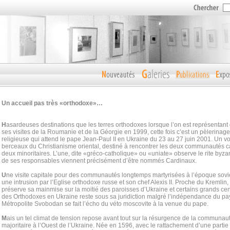
Un accueil pas très «orthodoxe»…
H
asardeuses destinations que les terres orthodoxes lorsque l’on est représentant d
ses visites de la Roumanie et de la Géorgie en 1999, cette fois c’est un pèlerina
religieuse qui attend le pape Jean-Paul II en Ukraine du 23 au 27 juin 2001. Un v
berceaux du Christianisme oriental, destiné à rencontrer les deux communautés c
deux minoritaires. L’une, dite «gréco-catholique» ou «uniate» observe le rite byzantin
de ses responsables viennent précisément d’être nommés Cardinaux.
U
ne visite capitale pour des communautés longtemps martyrisées à l’époque sov
une intrusion par l’Eglise orthodoxe russe et son chef Alexis II. Proche du Kremlin
préserve sa mainmise sur la moitié des paroisses d’Ukraine et certains grands cent
des Orthodoxes en Ukraine reste sous sa juridiction malgré l’indépendance du pay
Métropolite Svobodan se fait l’écho du véto moscovite à la venue du pape.
M
ais un tel climat de tension repose avant tout sur la résurgence de la communau
majoritaire à l’Ouest de l’Ukraine. Née en 1596, avec le rattachement d’une parti