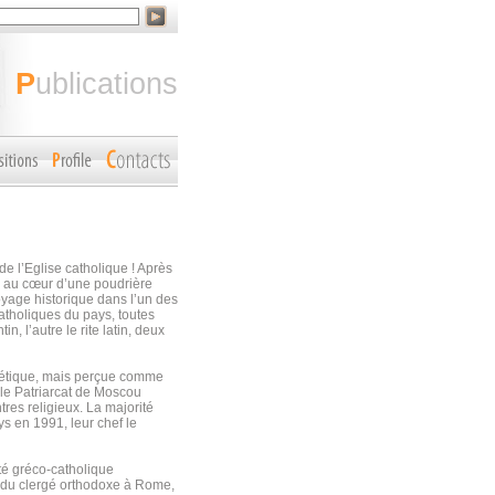
publications
e l’Eglise catholique ! Après
ge au cœur d’une poudrière
oyage historique dans l’un des
atholiques du pays, toutes
, l’autre le rite latin, deux
iétique, mais perçue comme
, le Patriarcat de Moscou
res religieux. La majorité
s en 1991, leur chef le
té gréco-catholique
e du clergé orthodoxe à Rome,