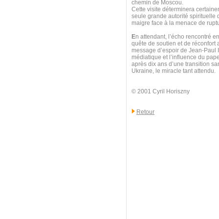
chemin de Moscou.
Cette visite déterminera certainem
seule grande autorité spirituelle q
maigre face à la menace de ruptu
E
n attendant, l’écho rencontré en
quête de soutien et de réconfort
message d’espoir de Jean-Paul II
médiatique et l’influence du pap
après dix ans d’une transition sa
Ukraine, le miracle tant attendu.
© 2001 Cyril Horiszny
Retour