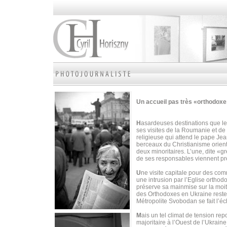
Un accueil pas très «orthodox
H
asardeuses destinations que les
ses visites de la Roumanie et de
religieuse qui attend le pape Je
berceaux du Christianisme orient
deux minoritaires. L’une, dite «gr
de ses responsables viennent p
U
ne visite capitale pour des c
une intrusion par l’Eglise orthod
préserve sa mainmise sur la moiti
des Orthodoxes en Ukraine reste 
Métropolite Svobodan se fait l’é
M
ais un tel climat de tension r
majoritaire à l’Ouest de l’Ukrai