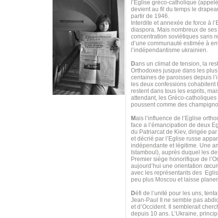
l’Eglise gréco-catholique (appel
devient au fil du temps le drapea
partir de 1946.
Interdite et annexée de force à l’
diaspora. Mais nombreux de ses f
concentration soviétiques sans r
d’une communauté estimée à envir
l’indépendantisme ukrainien.
D
ans un climat de tension, la res
Orthodoxes jusque dans les plus 
centaines de paroisses depuis l’i
les deux confessions cohabitent b
restent dans tous les esprits, ma
attendant, les Gréco-catholiques 
poussent comme des champigno
M
ais l’influence de l’Eglise or
face a l’émancipation de deux Eg
du Patriarcat de Kiev, dirigée pa
et décrié par l’Eglise russe appa
indépendante et légitime. Une amb
Istamboul), auprès duquel les d
Premier siège honorifique de l’
aujourd’hui une orientation œcu
avec les représentants des Eglis
peu plus Moscou et laisse plane
D
éfi de l’unité pour les uns, ten
Jean-Paul II ne semble pas abdi
et d’Occident. Il semblerait cher
depuis 10 ans. L’Ukraine, princi