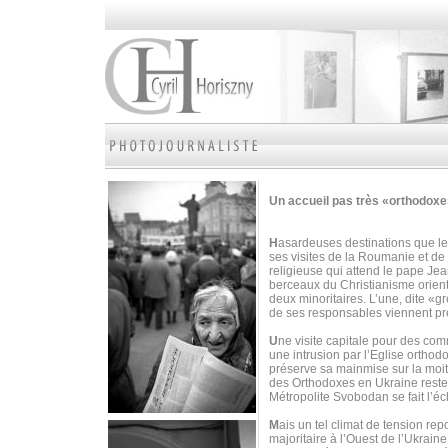
Un accueil pas très «orthodox
H
asardeuses destinations que les
ses visites de la Roumanie et de
religieuse qui attend le pape Je
berceaux du Christianisme orient
deux minoritaires. L’une, dite «gr
de ses responsables viennent p
U
ne visite capitale pour des c
une intrusion par l’Eglise orthod
préserve sa mainmise sur la moiti
des Orthodoxes en Ukraine reste 
Métropolite Svobodan se fait l’é
M
ais un tel climat de tension r
majoritaire à l’Ouest de l’Ukrai