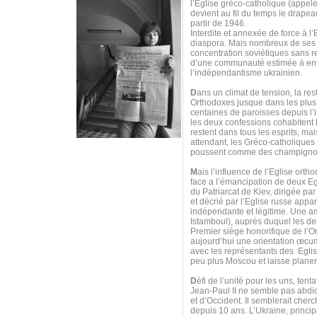
l’Eglise gréco-catholique (appel
devient au fil du temps le drapea
partir de 1946.
Interdite et annexée de force à l’
diaspora. Mais nombreux de ses f
concentration soviétiques sans r
d’une communauté estimée à envir
l’indépendantisme ukrainien.
D
ans un climat de tension, la res
Orthodoxes jusque dans les plus 
centaines de paroisses depuis l’i
les deux confessions cohabitent b
restent dans tous les esprits, ma
attendant, les Gréco-catholiques 
poussent comme des champigno
M
ais l’influence de l’Eglise or
face a l’émancipation de deux Eg
du Patriarcat de Kiev, dirigée pa
et décrié par l’Eglise russe appa
indépendante et légitime. Une amb
Istamboul), auprès duquel les d
Premier siège honorifique de l’
aujourd’hui une orientation œcu
avec les représentants des Eglis
peu plus Moscou et laisse plane
D
éfi de l’unité pour les uns, ten
Jean-Paul II ne semble pas abdi
et d’Occident. Il semblerait cher
depuis 10 ans. L’Ukraine, princi