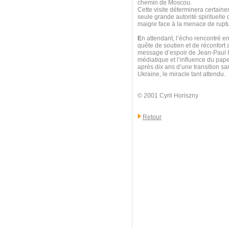
chemin de Moscou.
Cette visite déterminera certainem
seule grande autorité spirituelle q
maigre face à la menace de ruptu
E
n attendant, l’écho rencontré en
quête de soutien et de réconfort
message d’espoir de Jean-Paul II
médiatique et l’influence du pap
après dix ans d’une transition sa
Ukraine, le miracle tant attendu.
© 2001 Cyril Horiszny
Retour