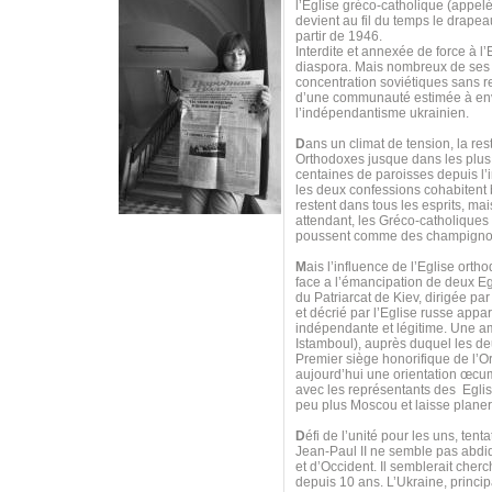
l’Eglise gréco-catholique (appel
devient au fil du temps le drapea
partir de 1946.
Interdite et annexée de force à l’
diaspora. Mais nombreux de ses f
concentration soviétiques sans r
d’une communauté estimée à envir
l’indépendantisme ukrainien.
D
ans un climat de tension, la res
Orthodoxes jusque dans les plus 
centaines de paroisses depuis l’i
les deux confessions cohabitent b
restent dans tous les esprits, ma
attendant, les Gréco-catholiques 
poussent comme des champigno
M
ais l’influence de l’Eglise or
face a l’émancipation de deux Eg
du Patriarcat de Kiev, dirigée pa
et décrié par l’Eglise russe appa
indépendante et légitime. Une amb
Istamboul), auprès duquel les d
Premier siège honorifique de l’
aujourd’hui une orientation œcu
avec les représentants des Eglis
peu plus Moscou et laisse plane
D
éfi de l’unité pour les uns, ten
Jean-Paul II ne semble pas abdi
et d’Occident. Il semblerait cher
depuis 10 ans. L’Ukraine, princi