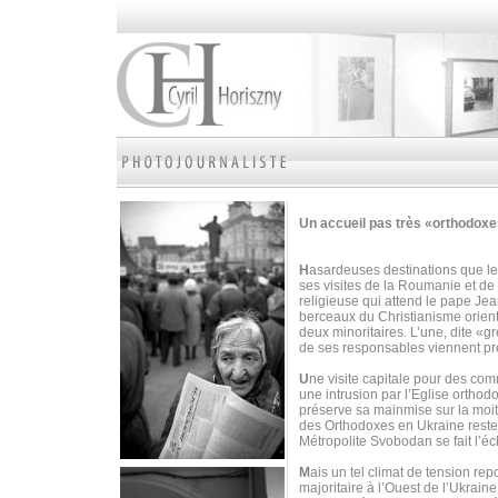
Un accueil pas très «orthodox
H
asardeuses destinations que les
ses visites de la Roumanie et de
religieuse qui attend le pape Je
berceaux du Christianisme orient
deux minoritaires. L’une, dite «gr
de ses responsables viennent p
U
ne visite capitale pour des c
une intrusion par l’Eglise orthod
préserve sa mainmise sur la moiti
des Orthodoxes en Ukraine reste 
Métropolite Svobodan se fait l’é
M
ais un tel climat de tension r
majoritaire à l’Ouest de l’Ukrai