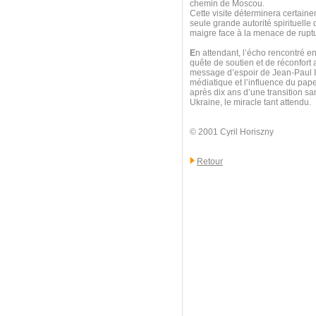
chemin de Moscou.
Cette visite déterminera certainem
seule grande autorité spirituelle q
maigre face à la menace de ruptu
E
n attendant, l’écho rencontré en
quête de soutien et de réconfort
message d’espoir de Jean-Paul II
médiatique et l’influence du pap
après dix ans d’une transition sa
Ukraine, le miracle tant attendu.
© 2001 Cyril Horiszny
Retour