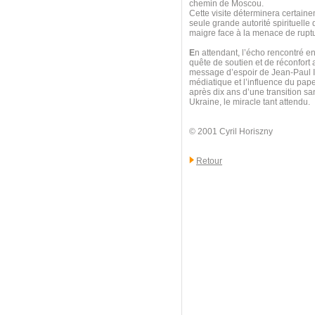
chemin de Moscou.
Cette visite déterminera certainem
seule grande autorité spirituelle q
maigre face à la menace de ruptu
E
n attendant, l’écho rencontré en
quête de soutien et de réconfort
message d’espoir de Jean-Paul II
médiatique et l’influence du pap
après dix ans d’une transition sa
Ukraine, le miracle tant attendu.
© 2001 Cyril Horiszny
Retour