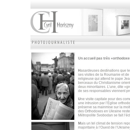
Un accueil pas très «orthodox
H
asardeuses destinations que les
ses visites de la Roumanie et de
religieuse qui attend le pape Je
berceaux du Christianisme orient
deux minoritaires. L’une, dite «gr
de ses responsables viennent p
U
ne visite capitale pour des c
une intrusion par l’Eglise orthod
préserve sa mainmise sur la moiti
des Orthodoxes en Ukraine reste 
Métropolite Svobodan se fait l’é
M
ais un tel climat de tension r
majoritaire à l’Ouest de l’Ukrai