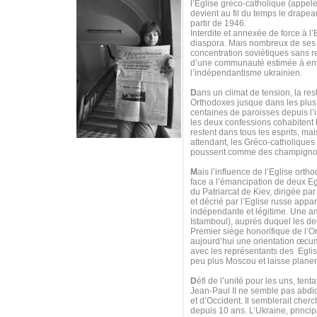
l’Eglise gréco-catholique (appel
devient au fil du temps le drapea
partir de 1946.
Interdite et annexée de force à l’
diaspora. Mais nombreux de ses f
concentration soviétiques sans r
d’une communauté estimée à envir
l’indépendantisme ukrainien.
D
ans un climat de tension, la res
Orthodoxes jusque dans les plus 
centaines de paroisses depuis l’i
les deux confessions cohabitent b
restent dans tous les esprits, ma
attendant, les Gréco-catholiques 
poussent comme des champigno
M
ais l’influence de l’Eglise or
face a l’émancipation de deux Eg
du Patriarcat de Kiev, dirigée pa
et décrié par l’Eglise russe appa
indépendante et légitime. Une amb
Istamboul), auprès duquel les d
Premier siège honorifique de l’
aujourd’hui une orientation œcu
avec les représentants des Eglis
peu plus Moscou et laisse plane
D
éfi de l’unité pour les uns, ten
Jean-Paul II ne semble pas abdi
et d’Occident. Il semblerait cher
depuis 10 ans. L’Ukraine, princi