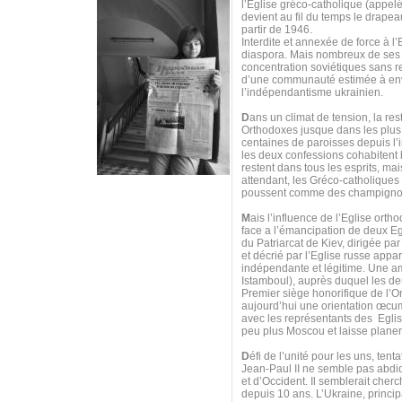
l’Eglise gréco-catholique (appel
devient au fil du temps le drapea
partir de 1946.
Interdite et annexée de force à l’
diaspora. Mais nombreux de ses f
concentration soviétiques sans r
d’une communauté estimée à envir
l’indépendantisme ukrainien.
D
ans un climat de tension, la res
Orthodoxes jusque dans les plus 
centaines de paroisses depuis l’i
les deux confessions cohabitent b
restent dans tous les esprits, ma
attendant, les Gréco-catholiques 
poussent comme des champigno
M
ais l’influence de l’Eglise or
face a l’émancipation de deux Eg
du Patriarcat de Kiev, dirigée pa
et décrié par l’Eglise russe appa
indépendante et légitime. Une amb
Istamboul), auprès duquel les d
Premier siège honorifique de l’
aujourd’hui une orientation œcu
avec les représentants des Eglis
peu plus Moscou et laisse plane
D
éfi de l’unité pour les uns, ten
Jean-Paul II ne semble pas abdi
et d’Occident. Il semblerait cher
depuis 10 ans. L’Ukraine, princi