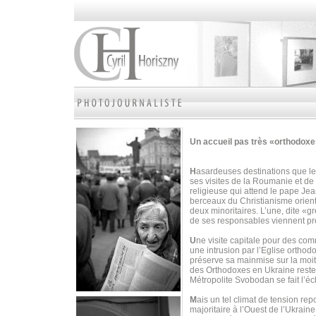
Un accueil pas très «orthodox
H
asardeuses destinations que les
ses visites de la Roumanie et de
religieuse qui attend le pape Je
berceaux du Christianisme orient
deux minoritaires. L’une, dite «gr
de ses responsables viennent p
U
ne visite capitale pour des c
une intrusion par l’Eglise orthod
préserve sa mainmise sur la moiti
des Orthodoxes en Ukraine reste 
Métropolite Svobodan se fait l’é
M
ais un tel climat de tension r
majoritaire à l’Ouest de l’Ukrai