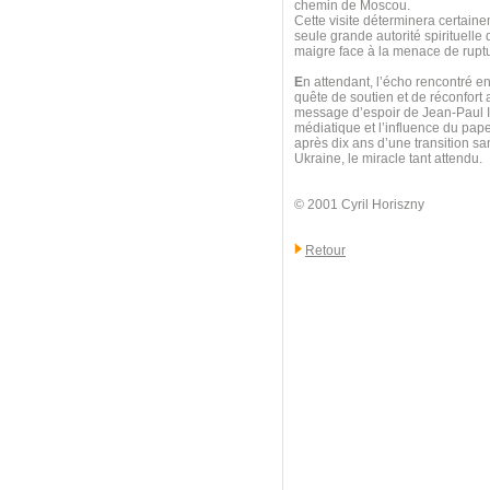
chemin de Moscou.
Cette visite déterminera certainem
seule grande autorité spirituelle q
maigre face à la menace de ruptu
E
n attendant, l’écho rencontré en
quête de soutien et de réconfort
message d’espoir de Jean-Paul II
médiatique et l’influence du pap
après dix ans d’une transition sa
Ukraine, le miracle tant attendu.
© 2001 Cyril Horiszny
Retour