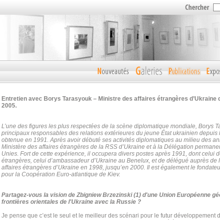
Entretien avec Borys Tarasyouk – Ministre des affaires étrangères d’Ukraine 
2005.
L’une des figures les plus respectées de la scène diplomatique mondiale, Borys T
principaux responsables des relations extérieures du jeune État ukrainien depui
obtenue en 1991. Après avoir débuté ses activités diplomatiques au milieu des ann
Ministère des affaires étrangères de la RSS d’Ukraine et à la Délégation permane
Unies.
Fort de cette expérience, il occupera divers postes après 1991, dont celui d
étrangères, celui d’ambassadeur d’Ukraine au Benelux, et de délégué auprès de 
affaires étrangères d’Ukraine en 1998, jusqu’en 2000. Il est également le fondateur e
pour la Coopération Euro-atlantique de Kiev.
Partagez-vous la vision de Zbigniew Brzezinski (1) d'une Union Européenne géo
frontières orientales de l'Ukraine avec la Russie ?
Je pense que c’est le seul et le meilleur des scénari pour le futur développement d