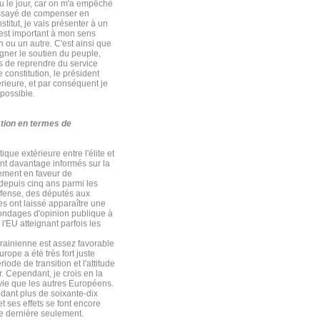
vu le jour, car on m'a empêché
 essayé de compenser en
stitut, je vais présenter à un
l est important à mon sens
n ou un autre. C'est ainsi que
gner le soutien du peuple,
as de reprendre du service
constitution, le président
érieure, et par conséquent je
mpossible.
lation en termes de
ique extérieure entre l'élite et
sont davantage informés sur la
lement en faveur de
 depuis cinq ans parmi les
défense, des députés aux
s ont laissé apparaître une
sondages d'opinion publique à
l'EU atteignant parfois les
krainienne est assez favorable
rope a été très fort juste
ode de transition et l'attitude
r. Cependant, je crois en la
vie que les autres Européens.
ndant plus de soixante-dix
et ses effets se font encore
née dernière seulement.