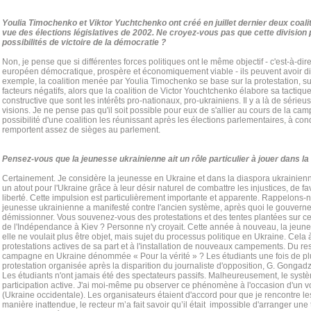
Youlia Timochenko et Viktor Yuchtchenko ont créé en juillet dernier deux coal
vue des élections législatives de 2002. Ne croyez-vous pas que cette division 
possibilités de victoire de la démocratie ?
Non, je pense que si différentes forces politiques ont le même objectif - c'est-à-dire
européen démocratique, prospère et économiquement viable - ils peuvent avoir di
exemple, la coalition menée par Youlia Timochenko se base sur la protestation, sur 
facteurs négatifs, alors que la coalition de Victor Youchtchenko élabore sa tactiq
constructive que sont les intérêts pro-nationaux, pro-ukrainiens. Il y a là de sérieu
visions. Je ne pense pas qu'il soit possible pour eux de s'allier au cours de la ca
possibilité d'une coalition les réunissant après les élections parlementaires, à co
remportent assez de sièges au parlement.
Pensez-vous que la jeunesse ukrainienne ait un rôle particulier à jouer dans la 
Certainement. Je considère la jeunesse en Ukraine et dans la diaspora ukrainie
un atout pour l'Ukraine grâce à leur désir naturel de combattre les injustices, de fa
liberté. Cette impulsion est particulièrement importante et apparente. Rappelons-
jeunesse ukrainienne a manifesté contre l'ancien système, après quoi le gouverne
démissionner. Vous souvenez-vous des protestations et des tentes plantées sur ce 
de l'Indépendance à Kiev ? Personne n'y croyait. Cette année à nouveau, la jeune
elle ne voulait plus être objet, mais sujet du processus politique en Ukraine. Cela
protestations actives de sa part et à l'installation de nouveaux campements. Du reste,
campagne en Ukraine dénommée « Pour la vérité » ? Les étudiants une fois de plus 
protestation organisée après la disparition du journaliste d'opposition, G. Gongad
Les étudiants n'ont jamais été des spectateurs passifs. Malheureusement, le systè
participation active. J'ai moi-même pu observer ce phénomène à l'occasion d'un 
(Ukraine occidentale). Les organisateurs étaient d'accord pour que je rencontre les
manière inattendue, le recteur m’a fait savoir qu’il était impossible d'arranger une 