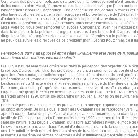
Oui, j'avais des projets en politique étrangère qui malheureusement n'ont jamais 
de les mener à bien. Aussi, j'éprouve un sentiment d'inachevé, que j'ai en partie
fondant l'Institut pour la Coopération Euro-atlantique en mai dernier. A travers cet in
plus large public les vertus de l'avenir européen et Euro-atlantique de l'Ukraine. I
d'obtenir le soutien de la société, plutôt que de simplement convaincre un politicie
fonctionne le système dans les démocraties. Vous devez convaincre la société, ga
alors, votre politique peut remporter un succès. Concernant l'avenir, je n'exclue p
dans le domaine de la politique étrangère, mais pas dans l'immédiat. D'après notre 
dirige les affaires étrangères. Nous avons des vues différentes sur la politique ext
ne peux pas suivre les directives de ce président [ndrl : Léonid Koutchma], c'est i
Pensez-vous qu'il y ait un fossé entre l'élite ukrainienne et le reste de la popu
conscience des relations internationales ?
Oui ! Il y a naturellement des différences dans la perception des objectifs de la polit
la société. D'après moi, l'élite, les professionnels ont un jugement plus pointu et 
question. Des sondages réalisés auprès des élites démontrent qu'ils sont généra
l'intégration de l'Ukraine à l'Europe comme à l'OTAN. Certains sondages, réalisés
fonctionnaires du Ministère des affaires étrangères ainsi que du Ministère de la 
Parlement, de même qu'auprès des correspondants couvrant les affaires étrangère
large majorité (jusqu'à 75 %) en faveur de l'adhésion de l'Ukraine à l'OTAN. Des 
la fin des années 1990 ont laissé apparaître un soutien à l'adhésion de l'Ukraine à 
79%.
Par conséquent certains indicateurs prouvent qu'en principe, l'opinion publique u
au choix européen. Je dirais que le désir des Ukrainiens de se rapprocher vers l'Eu
après l'indépendance du pays. Mais face aux privations rencontrées pendant la péri
hostile de l'Ouest par rapport à l'arme nucléaire en 1993, a un peu refroidit ce dési
sagesse naturelle du peuple ukrainien, qui aspire aux mêmes niveau et mode de 
Le système soviétique a éradiqué l'esprit d'entreprise au sein de la population pe
ans. Il étouffait le désir naturel des Ukrainiens de travailler pour une vie meilleure 
ressentir. Le système de fermes collectives a été institutionnellement détruit l'an