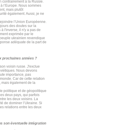
n contrairement à la Russie.
nt à l’Europe. Nous sommes
nt, mais plutôt
rité également. Aussi, je ne
rejoindre l’Union Européenne.
jours des doutes sur la
 l'inverse, il n'y a pas de
mment exprimée par le
le peuple ukrainien revendique
 réponse adéquate de la part de
ix prochaines années ?
son voisin russe. J'exclue
soviétiques. Nous devons
haute importance, pas
 monde. Car de cette relation
s, mais également de la
de politique et de géopolitique
les deux pays, qui parfois
ntre les deux voisins. La
té de dominer l’Ukraine. Si
es relations entre les deux
ns son éventuelle intégration