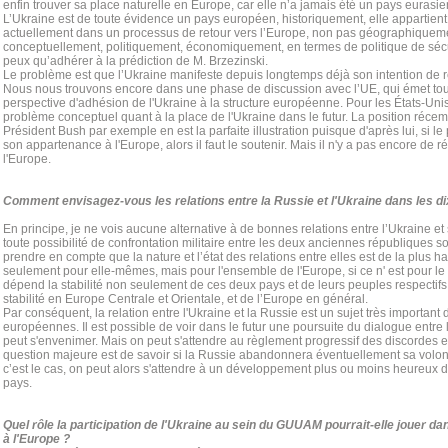
enfin trouver sa place naturelle en Europe, car elle n’a jamais été un pays eurasie
L’Ukraine est de toute évidence un pays européen, historiquement, elle appartie
actuellement dans un processus de retour vers l’Europe, non pas géographiqueme
conceptuellement, politiquement, économiquement, en termes de politique de sécu
peux qu’adhérer à la prédiction de M. Brzezinski.
Le problème est que l’Ukraine manifeste depuis longtemps déjà son intention de 
Nous nous trouvons encore dans une phase de discussion avec l’UE, qui émet tou
perspective d'adhésion de l'Ukraine à la structure européenne. Pour les États-Unis à
problème conceptuel quant à la place de l'Ukraine dans le futur. La position réce
Président Bush par exemple en est la parfaite illustration puisque d'après lui, si 
son appartenance à l'Europe, alors il faut le soutenir. Mais il n'y a pas encore de
l'Europe.
Comment envisagez-vous les relations entre la Russie et l'Ukraine dans les d
En principe, je ne vois aucune alternative à de bonnes relations entre l’Ukraine et 
toute possibilité de confrontation militaire entre les deux anciennes républiques 
prendre en compte que la nature et l’état des relations entre elles est de la plus 
seulement pour elle-mêmes, mais pour l'ensemble de l'Europe, si ce n' est pour le
dépend la stabilité non seulement de ces deux pays et de leurs peuples respectif
stabilité en Europe Centrale et Orientale, et de l’Europe en général.
Par conséquent, la relation entre l'Ukraine et la Russie est un sujet très important 
européennes. Il est possible de voir dans le futur une poursuite du dialogue entre 
peut s'envenimer. Mais on peut s'attendre au règlement progressif des discordes e
question majeure est de savoir si la Russie abandonnera éventuellement sa volon
c’est le cas, on peut alors s'attendre à un développement plus ou moins heureux d
pays.
Quel rôle la participation de l'Ukraine au sein du GUUAM pourrait-elle jouer da
à l'Europe ?