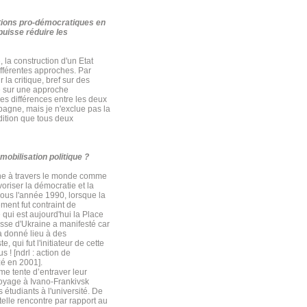
itions pro-démocratiques en
puisse réduire les
, la construction d'un Etat
fférentes approches. Par
la critique, bref sur des
ue sur une approche
ses différences entre les deux
mpagne, mais je n'exclue pas la
ndition que tous deux
mobilisation politique ?
nne à travers le monde comme
voriser la démocratie et la
nous l'année 1990, lorsque la
ment fut contraint de
qui est aujourd'hui la Place
sse d'Ukraine a manifesté car
 à donné lieu à des
 qui fut l'initiateur de cette
! [ndrl : action de
zé en 2001].
me tente d’entraver leur
voyage à Ivano-Frankivsk
 étudiants à l'université. De
telle rencontre par rapport au