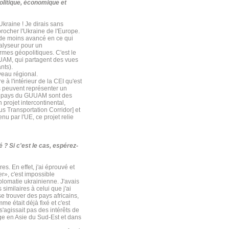
olitique, économique et
Ukraine ! Je dirais sans
rocher l'Ukraine de l'Europe.
ade moins avancé en ce qui
talyseur pour un
rmes géopolitiques. C'est le
UAM, qui partagent des vues
nts).
veau régional.
 à l'intérieur de la CEI qu'est
ys peuvent représenter un
les pays du GUUAM sont des
 projet intercontinental,
 Transportation Corridor] et
nu par l'UE, ce projet relie
? Si c'est le cas, espérez-
s. En effet, j'ai éprouvé et
r», c'est impossible
plomatie ukrainienne. J'avais
imilaires à celui que j'ai
e trouver des pays africains,
 était déjà fixé et c'est
s'agissait pas des intérêts de
ge en Asie du Sud-Est et dans