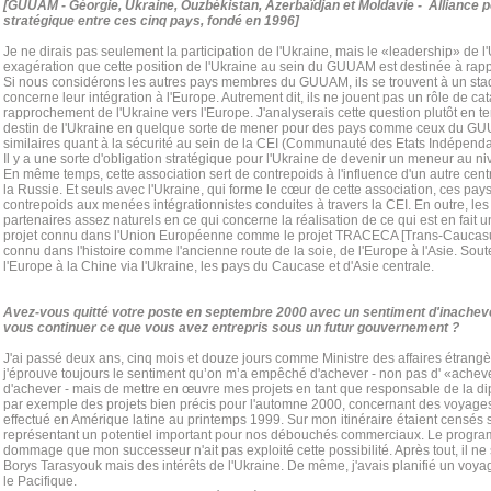
[GUUAM - Géorgie, Ukraine, Ouzbékistan, Azerbaïdjan et Moldavie - Alliance p
stratégique entre ces cinq pays, fondé en 1996]
Je ne dirais pas seulement la participation de l'Ukraine, mais le «leadership» de l'
exagération que cette position de l'Ukraine au sein du GUUAM est destinée à rapp
Si nous considérons les autres pays membres du GUUAM, ils se trouvent à un st
concerne leur intégration à l'Europe. Autrement dit, ils ne jouent pas un rôle de ca
rapprochement de l'Ukraine vers l'Europe. J'analyserais cette question plutôt en te
destin de l'Ukraine en quelque sorte de mener pour des pays comme ceux du GU
similaires quant à la sécurité au sein de la CEI (Communauté des Etats Indépenda
Il y a une sorte d'obligation stratégique pour l'Ukraine de devenir un meneur au ni
En même temps, cette association sert de contrepoids à l'influence d'un autre centre
la Russie. Et seuls avec l'Ukraine, qui forme le cœur de cette association, ces pa
contrepoids aux menées intégrationnistes conduites à travers la CEI. En outre, 
partenaires assez naturels en ce qui concerne la réalisation de ce qui est en fait un
projet connu dans l'Union Européenne comme le projet TRACECA [Trans-Caucasus
connu dans l'histoire comme l'ancienne route de la soie, de l'Europe à l'Asie. Soute
l'Europe à la Chine via l'Ukraine, les pays du Caucase et d'Asie centrale.
Avez-vous quitté votre poste en septembre 2000 avec un sentiment d'inachevé 
vous continuer ce que vous avez entrepris sous un futur gouvernement ?
J'ai passé deux ans, cinq mois et douze jours comme Ministre des affaires étrangère
j'éprouve toujours le sentiment qu’on m’a empêché d'achever - non pas d' «acheve
d'achever - mais de mettre en œuvre mes projets en tant que responsable de la di
par exemple des projets bien précis pour l'automne 2000, concernant des voyages s
effectué en Amérique latine au printemps 1999. Sur mon itinéraire étaient censés s
représentant un potentiel important pour nos débouchés commerciaux. Le programme
dommage que mon successeur n'ait pas exploité cette possibilité. Après tout, il ne 
Borys Tarasyouk mais des intérêts de l'Ukraine. De même, j'avais planifié un voya
le Pacifique.