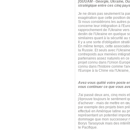
[GUUAM - Géorgie, Ukraine, Ouz
stratégique entre ces cinq pays
Je ne dirais pas seulement la par
exagération que cette position d
Si nous considérons les autres 
concerne leur intégration à l'Eur
rapprochement de l'Ukraine vers l
destin de l'Ukraine en quelque
similaires quant à la sécurité a
Il y a une sorte d'obligation str
En même temps, cette association s
la Russie. Et seuls avec l'Ukrain
contrepoids aux menées intégrati
partenaires assez naturels en ce q
projet connu dans l'Union Euro
connu dans l'histoire comme l'anci
l'Europe à la Chine via l'Ukraine
Avez-vous quitté votre poste e
vous continuer ce que vous ave
J'ai passé deux ans, cinq mois et
j'éprouve toujours le sentiment 
d'achever - mais de mettre en œu
par exemple des projets bien pré
effectué en Amérique latine au pr
représentant un potentiel import
dommage que mon successeur n'ait 
Borys Tarasyouk mais des intérêt
le Pacifique.