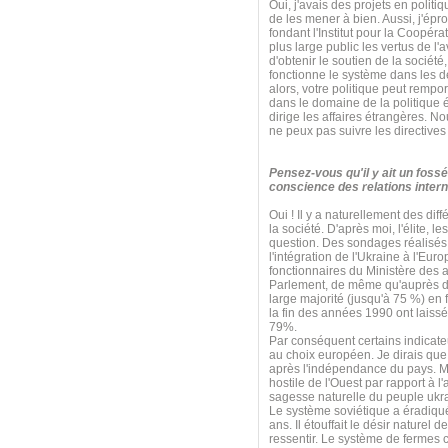
Oui, j'avais des projets en poli
de les mener à bien. Aussi, j'ép
fondant l'Institut pour la Coopérat
plus large public les vertus de l'
d'obtenir le soutien de la sociét
fonctionne le système dans les d
alors, votre politique peut rempo
dans le domaine de la politique é
dirige les affaires étrangères. N
ne peux pas suivre les directives
Pensez-vous qu'il y ait un fossé
conscience des relations intern
Oui ! Il y a naturellement des diff
la société. D'après moi, l'élite, 
question. Des sondages réalisés 
l'intégration de l'Ukraine à l'E
fonctionnaires du Ministère des 
Parlement, de même qu'auprès de
large majorité (jusqu'à 75 %) en
la fin des années 1990 ont laissé
79%.
Par conséquent certains indicate
au choix européen. Je dirais que 
après l'indépendance du pays. Mai
hostile de l'Ouest par rapport à l
sagesse naturelle du peuple ukr
Le système soviétique a éradiqué 
ans. Il étouffait le désir naturel 
ressentir. Le système de fermes c