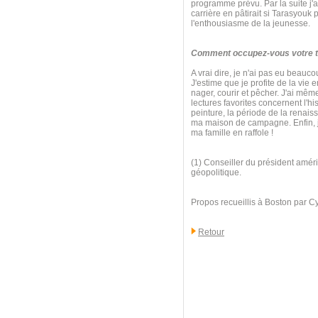
programme prévu. Par la suite j'ai
carrière en pâtirait si Tarasyouk
l'enthousiasme de la jeunesse.
Comment occupez-vous votre te
A vrai dire, je n'ai pas eu beauc
J'estime que je profite de la vie 
nager, courir et pêcher. J'ai mê
lectures favorites concernent l'his
peinture, la période de la renaiss
ma maison de campagne. Enfin, j'
ma famille en raffole !
(1) Conseiller du président améri
géopolitique.
Propos recueillis à Boston par C
Retour