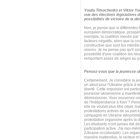
Youlia Timochenko et Viktor Yuc
vue des élections législatives 
possibilités de victoire de la d
Non, je pense que si différentes f
européen démocratique, prospère
exemple, la coalition menée par Y
facteurs négatifs, alors que la c
constructive que sont les intérêts
visions. Je ne pense pas qu'il so
possibilité d'une coalition les r
remportent assez de sièges au p
Pensez-vous que la jeunesse ukra
Certainement. Je considère la j
un atout pour l'Ukraine grâce à le
liberté. Cette impulsion est par
jeunesse ukrainienne a manifesté
démissionner. Vous souvenez-vous
de l'Indépendance à Kiev ? Perso
elle ne voulait plus être objet, 
protestations actives de sa part e
campagne en Ukraine dénommée « P
protestation organisée après la d
Les étudiants n'ont jamais été d
participation active. J'ai moi-m
(Ukraine occidentale). Les organi
manière inattendue, le recteur m’a