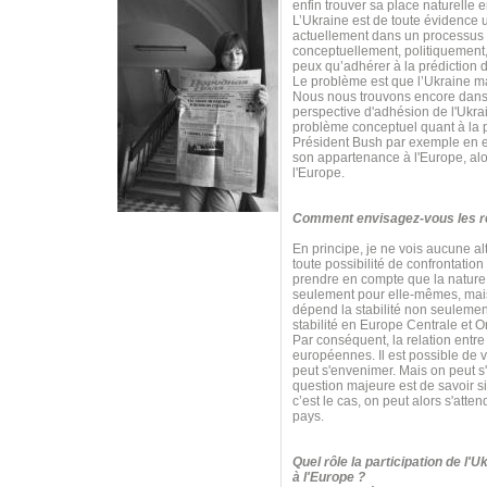
enfin trouver sa place naturelle 
L’Ukraine est de toute évidence 
actuellement dans un processus 
conceptuellement, politiquement,
peux qu’adhérer à la prédiction d
Le problème est que l’Ukraine m
Nous nous trouvons encore dans 
perspective d'adhésion de l'Ukrai
problème conceptuel quant à la p
Président Bush par exemple en est
son appartenance à l'Europe, alor
l'Europe.
Comment envisagez-vous les rel
En principe, je ne vois aucune al
toute possibilité de confrontatio
prendre en compte que la nature e
seulement pour elle-mêmes, mais 
dépend la stabilité non seulemen
stabilité en Europe Centrale et O
Par conséquent, la relation entre 
européennes. Il est possible de v
peut s'envenimer. Mais on peut s
question majeure est de savoir s
c’est le cas, on peut alors s'at
pays.
Quel rôle la participation de l'
à l'Europe ?