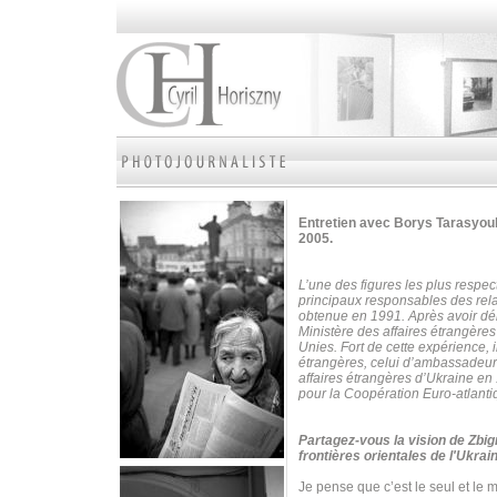
Entretien avec Borys Tarasyouk
2005.
L’une des figures les plus respe
principaux responsables des rela
obtenue en 1991. Après avoir déb
Ministère des affaires étrangère
Unies.
Fort de cette expérience, 
étrangères, celui d’ambassadeur
affaires étrangères d’Ukraine en 1
pour la Coopération Euro-atlanti
Partagez-vous la vision de Zbig
frontières orientales de l'Ukrai
Je pense que c’est le seul et le 