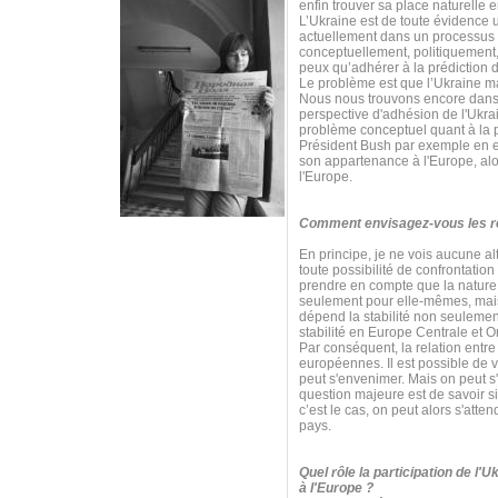
enfin trouver sa place naturelle 
L’Ukraine est de toute évidence 
actuellement dans un processus 
conceptuellement, politiquement,
peux qu’adhérer à la prédiction d
Le problème est que l’Ukraine m
Nous nous trouvons encore dans 
perspective d'adhésion de l'Ukrai
problème conceptuel quant à la p
Président Bush par exemple en est
son appartenance à l'Europe, alor
l'Europe.
Comment envisagez-vous les rel
En principe, je ne vois aucune al
toute possibilité de confrontatio
prendre en compte que la nature e
seulement pour elle-mêmes, mais 
dépend la stabilité non seulemen
stabilité en Europe Centrale et O
Par conséquent, la relation entre 
européennes. Il est possible de v
peut s'envenimer. Mais on peut s
question majeure est de savoir s
c’est le cas, on peut alors s'at
pays.
Quel rôle la participation de l'
à l'Europe ?