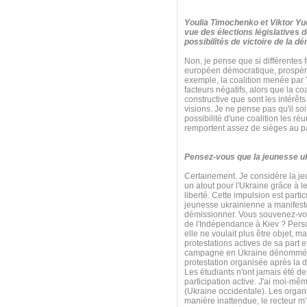
Youlia Timochenko et Viktor Yuc
vue des élections législatives 
possibilités de victoire de la d
Non, je pense que si différentes f
européen démocratique, prospère
exemple, la coalition menée par Y
facteurs négatifs, alors que la c
constructive que sont les intérêts
visions. Je ne pense pas qu'il so
possibilité d'une coalition les r
remportent assez de sièges au p
Pensez-vous que la jeunesse ukra
Certainement. Je considère la j
un atout pour l'Ukraine grâce à le
liberté. Cette impulsion est par
jeunesse ukrainienne a manifesté
démissionner. Vous souvenez-vous
de l'Indépendance à Kiev ? Perso
elle ne voulait plus être objet, 
protestations actives de sa part e
campagne en Ukraine dénommée « P
protestation organisée après la d
Les étudiants n'ont jamais été d
participation active. J'ai moi-m
(Ukraine occidentale). Les organi
manière inattendue, le recteur m’a