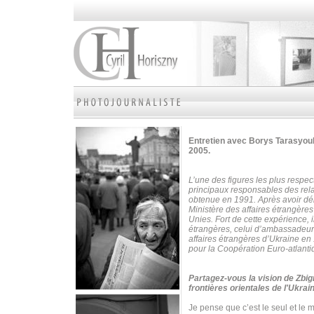
Entretien avec Borys Tarasyouk
2005.
L’une des figures les plus respe
principaux responsables des rela
obtenue en 1991. Après avoir déb
Ministère des affaires étrangère
Unies.
Fort de cette expérience, 
étrangères, celui d’ambassadeur
affaires étrangères d’Ukraine en 1
pour la Coopération Euro-atlanti
Partagez-vous la vision de Zbig
frontières orientales de l'Ukrai
Je pense que c’est le seul et le 