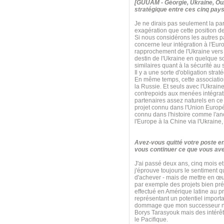
[GUUAM - Géorgie, Ukraine, Ouz
stratégique entre ces cinq pays
Je ne dirais pas seulement la par
exagération que cette position d
Si nous considérons les autres 
concerne leur intégration à l'Eur
rapprochement de l'Ukraine vers l
destin de l'Ukraine en quelque
similaires quant à la sécurité a
Il y a une sorte d'obligation str
En même temps, cette association s
la Russie. Et seuls avec l'Ukrain
contrepoids aux menées intégrati
partenaires assez naturels en ce q
projet connu dans l'Union Euro
connu dans l'histoire comme l'anci
l'Europe à la Chine via l'Ukraine
Avez-vous quitté votre poste e
vous continuer ce que vous ave
J'ai passé deux ans, cinq mois et
j'éprouve toujours le sentiment 
d'achever - mais de mettre en œu
par exemple des projets bien pré
effectué en Amérique latine au pr
représentant un potentiel import
dommage que mon successeur n'ait 
Borys Tarasyouk mais des intérêt
le Pacifique.