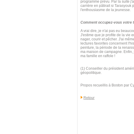
programme prévu. Par la suite j'ai
carrière en pâtirait si Tarasyouk
l'enthousiasme de la jeunesse.
Comment occupez-vous votre te
A vrai dire, je n'ai pas eu beauc
J'estime que je profite de la vie 
nager, courir et pêcher. J'ai mê
lectures favorites concernent l'his
peinture, la période de la renaiss
ma maison de campagne. Enfin, j'
ma famille en raffole !
(1) Conseiller du président améri
géopolitique.
Propos recueillis à Boston par C
Retour