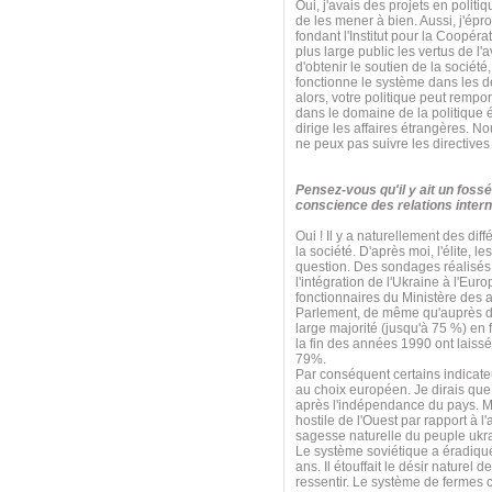
Oui, j'avais des projets en poli
de les mener à bien. Aussi, j'ép
fondant l'Institut pour la Coopérat
plus large public les vertus de l'
d'obtenir le soutien de la sociét
fonctionne le système dans les d
alors, votre politique peut rempo
dans le domaine de la politique é
dirige les affaires étrangères. N
ne peux pas suivre les directives
Pensez-vous qu'il y ait un fossé
conscience des relations intern
Oui ! Il y a naturellement des diff
la société. D'après moi, l'élite, 
question. Des sondages réalisés 
l'intégration de l'Ukraine à l'E
fonctionnaires du Ministère des 
Parlement, de même qu'auprès de
large majorité (jusqu'à 75 %) en
la fin des années 1990 ont laissé
79%.
Par conséquent certains indicate
au choix européen. Je dirais que 
après l'indépendance du pays. Mai
hostile de l'Ouest par rapport à l
sagesse naturelle du peuple ukr
Le système soviétique a éradiqué 
ans. Il étouffait le désir naturel 
ressentir. Le système de fermes c