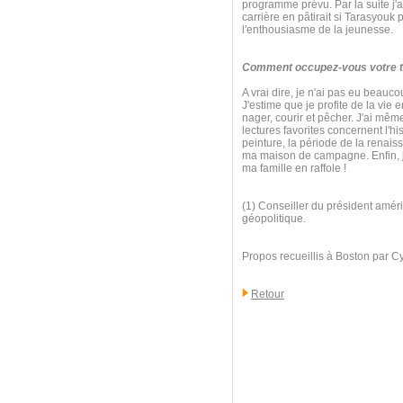
programme prévu. Par la suite j'ai
carrière en pâtirait si Tarasyouk
l'enthousiasme de la jeunesse.
Comment occupez-vous votre te
A vrai dire, je n'ai pas eu beauc
J'estime que je profite de la vie 
nager, courir et pêcher. J'ai mê
lectures favorites concernent l'his
peinture, la période de la renaiss
ma maison de campagne. Enfin, j'
ma famille en raffole !
(1) Conseiller du président améri
géopolitique.
Propos recueillis à Boston par C
Retour