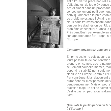
enfin trouver sa place naturelle 
L’Ukraine est de toute évidence 
actuellement dans un processus 
conceptuellement, politiquement,
peux qu’adhérer à la prédiction d
Le problème est que l’Ukraine m
Nous nous trouvons encore dans 
perspective d'adhésion de l'Ukrai
problème conceptuel quant à la p
Président Bush par exemple en est
son appartenance à l'Europe, alor
l'Europe.
Comment envisagez-vous les rel
En principe, je ne vois aucune al
toute possibilité de confrontatio
prendre en compte que la nature e
seulement pour elle-mêmes, mais 
dépend la stabilité non seulemen
stabilité en Europe Centrale et O
Par conséquent, la relation entre 
européennes. Il est possible de v
peut s'envenimer. Mais on peut s
question majeure est de savoir s
c’est le cas, on peut alors s'at
pays.
Quel rôle la participation de l'
à l'Europe ?