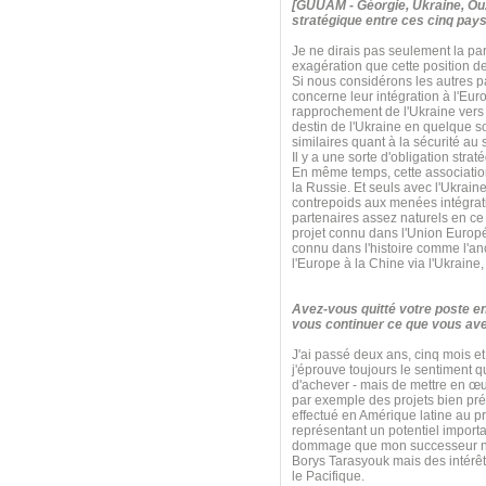
[GUUAM - Géorgie, Ukraine, Ouz
stratégique entre ces cinq pays
Je ne dirais pas seulement la par
exagération que cette position d
Si nous considérons les autres 
concerne leur intégration à l'Eur
rapprochement de l'Ukraine vers l
destin de l'Ukraine en quelque
similaires quant à la sécurité a
Il y a une sorte d'obligation str
En même temps, cette association s
la Russie. Et seuls avec l'Ukrain
contrepoids aux menées intégrati
partenaires assez naturels en ce q
projet connu dans l'Union Euro
connu dans l'histoire comme l'anci
l'Europe à la Chine via l'Ukraine
Avez-vous quitté votre poste e
vous continuer ce que vous ave
J'ai passé deux ans, cinq mois et
j'éprouve toujours le sentiment 
d'achever - mais de mettre en œu
par exemple des projets bien pré
effectué en Amérique latine au pr
représentant un potentiel import
dommage que mon successeur n'ait 
Borys Tarasyouk mais des intérêt
le Pacifique.