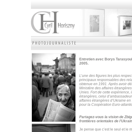
Entretien avec Borys Tarasyouk
2005.
L’une des figures les plus respe
principaux responsables des rela
obtenue en 1991. Après avoir déb
Ministère des affaires étrangère
Unies.
Fort de cette expérience, 
étrangères, celui d’ambassadeur
affaires étrangères d’Ukraine en 1
pour la Coopération Euro-atlanti
Partagez-vous la vision de Zbig
frontières orientales de l'Ukrai
Je pense que c’est le seul et le 