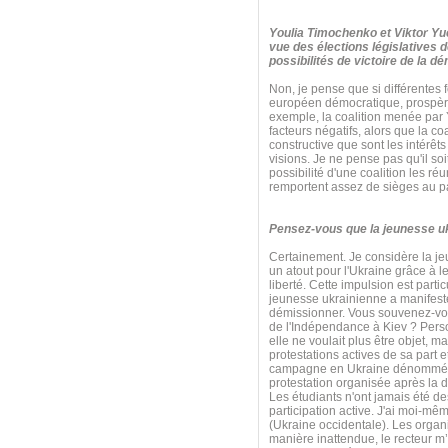
Youlia Timochenko et Viktor Yuc
vue des élections législatives 
possibilités de victoire de la d
Non, je pense que si différentes f
européen démocratique, prospère
exemple, la coalition menée par Y
facteurs négatifs, alors que la c
constructive que sont les intérêts
visions. Je ne pense pas qu'il so
possibilité d'une coalition les r
remportent assez de sièges au p
Pensez-vous que la jeunesse ukra
Certainement. Je considère la j
un atout pour l'Ukraine grâce à le
liberté. Cette impulsion est par
jeunesse ukrainienne a manifesté
démissionner. Vous souvenez-vous
de l'Indépendance à Kiev ? Perso
elle ne voulait plus être objet, 
protestations actives de sa part e
campagne en Ukraine dénommée « P
protestation organisée après la d
Les étudiants n'ont jamais été d
participation active. J'ai moi-m
(Ukraine occidentale). Les organi
manière inattendue, le recteur m’a