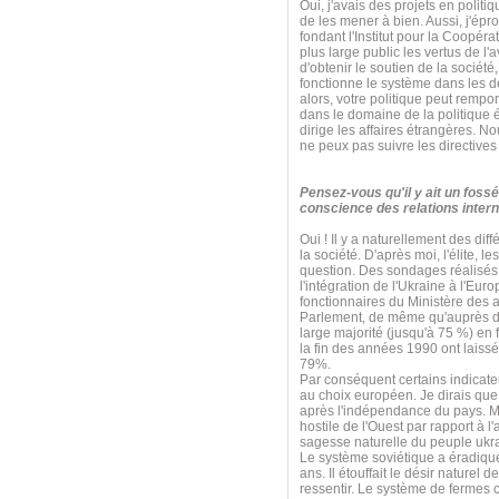
Oui, j'avais des projets en poli
de les mener à bien. Aussi, j'ép
fondant l'Institut pour la Coopérat
plus large public les vertus de l'
d'obtenir le soutien de la sociét
fonctionne le système dans les d
alors, votre politique peut rempo
dans le domaine de la politique é
dirige les affaires étrangères. N
ne peux pas suivre les directives
Pensez-vous qu'il y ait un fossé
conscience des relations intern
Oui ! Il y a naturellement des diff
la société. D'après moi, l'élite, 
question. Des sondages réalisés 
l'intégration de l'Ukraine à l'E
fonctionnaires du Ministère des 
Parlement, de même qu'auprès de
large majorité (jusqu'à 75 %) en
la fin des années 1990 ont laissé
79%.
Par conséquent certains indicate
au choix européen. Je dirais que 
après l'indépendance du pays. Mai
hostile de l'Ouest par rapport à l
sagesse naturelle du peuple ukr
Le système soviétique a éradiqué 
ans. Il étouffait le désir naturel 
ressentir. Le système de fermes c