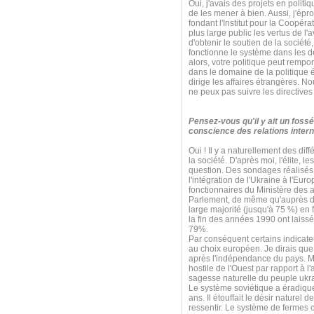
Oui, j'avais des projets en poli
de les mener à bien. Aussi, j'ép
fondant l'Institut pour la Coopérat
plus large public les vertus de l'
d'obtenir le soutien de la sociét
fonctionne le système dans les d
alors, votre politique peut rempo
dans le domaine de la politique é
dirige les affaires étrangères. N
ne peux pas suivre les directives
Pensez-vous qu'il y ait un fossé
conscience des relations intern
Oui ! Il y a naturellement des diff
la société. D'après moi, l'élite, 
question. Des sondages réalisés 
l'intégration de l'Ukraine à l'E
fonctionnaires du Ministère des 
Parlement, de même qu'auprès de
large majorité (jusqu'à 75 %) en
la fin des années 1990 ont laissé
79%.
Par conséquent certains indicate
au choix européen. Je dirais que 
après l'indépendance du pays. Mai
hostile de l'Ouest par rapport à l
sagesse naturelle du peuple ukr
Le système soviétique a éradiqué 
ans. Il étouffait le désir naturel 
ressentir. Le système de fermes c