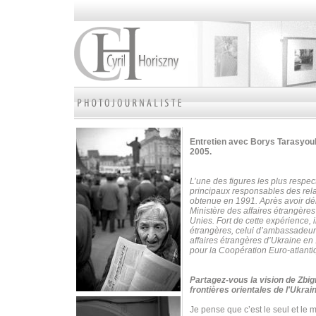
Entretien avec Borys Tarasyouk
2005.
L’une des figures les plus respe
principaux responsables des rela
obtenue en 1991. Après avoir déb
Ministère des affaires étrangère
Unies.
Fort de cette expérience, 
étrangères, celui d’ambassadeur
affaires étrangères d’Ukraine en 1
pour la Coopération Euro-atlanti
Partagez-vous la vision de Zbig
frontières orientales de l'Ukrai
Je pense que c’est le seul et le 