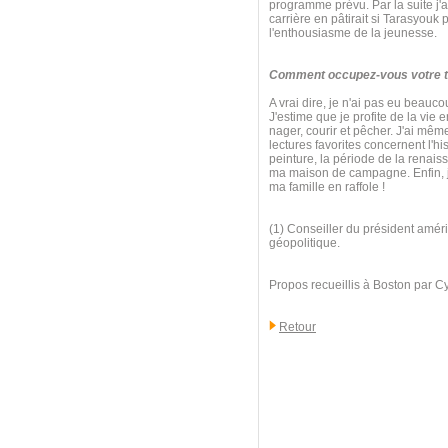
programme prévu. Par la suite j'ai
carrière en pâtirait si Tarasyouk
l'enthousiasme de la jeunesse.
Comment occupez-vous votre te
A vrai dire, je n'ai pas eu beauc
J'estime que je profite de la vie 
nager, courir et pêcher. J'ai mê
lectures favorites concernent l'his
peinture, la période de la renaiss
ma maison de campagne. Enfin, j'
ma famille en raffole !
(1) Conseiller du président améri
géopolitique.
Propos recueillis à Boston par C
Retour