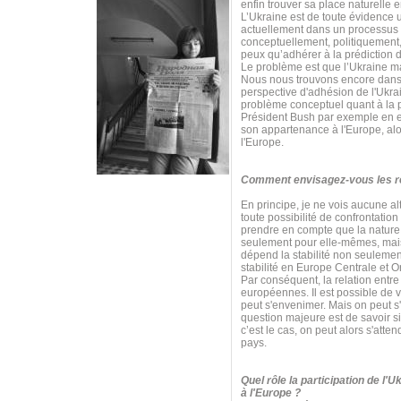
enfin trouver sa place naturelle 
L’Ukraine est de toute évidence 
actuellement dans un processus 
conceptuellement, politiquement,
peux qu’adhérer à la prédiction d
Le problème est que l’Ukraine m
Nous nous trouvons encore dans 
perspective d'adhésion de l'Ukrai
problème conceptuel quant à la p
Président Bush par exemple en est
son appartenance à l'Europe, alor
l'Europe.
Comment envisagez-vous les rel
En principe, je ne vois aucune al
toute possibilité de confrontatio
prendre en compte que la nature e
seulement pour elle-mêmes, mais 
dépend la stabilité non seulemen
stabilité en Europe Centrale et O
Par conséquent, la relation entre 
européennes. Il est possible de v
peut s'envenimer. Mais on peut s
question majeure est de savoir s
c’est le cas, on peut alors s'at
pays.
Quel rôle la participation de l'
à l'Europe ?