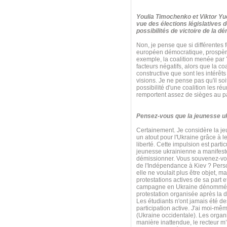
Youlia Timochenko et Viktor Yuc
vue des élections législatives 
possibilités de victoire de la d
Non, je pense que si différentes f
européen démocratique, prospère
exemple, la coalition menée par Y
facteurs négatifs, alors que la c
constructive que sont les intérêts
visions. Je ne pense pas qu'il so
possibilité d'une coalition les r
remportent assez de sièges au p
Pensez-vous que la jeunesse ukra
Certainement. Je considère la j
un atout pour l'Ukraine grâce à le
liberté. Cette impulsion est par
jeunesse ukrainienne a manifesté
démissionner. Vous souvenez-vous
de l'Indépendance à Kiev ? Perso
elle ne voulait plus être objet, 
protestations actives de sa part e
campagne en Ukraine dénommée « P
protestation organisée après la d
Les étudiants n'ont jamais été d
participation active. J'ai moi-m
(Ukraine occidentale). Les organi
manière inattendue, le recteur m’a