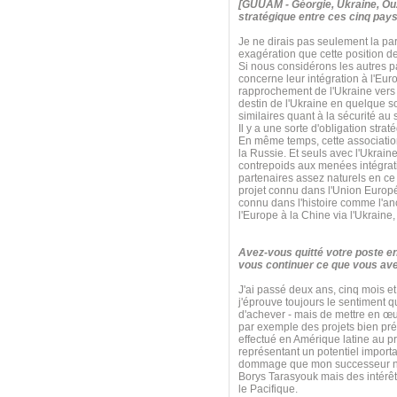
[GUUAM - Géorgie, Ukraine, Ouz
stratégique entre ces cinq pays
Je ne dirais pas seulement la par
exagération que cette position d
Si nous considérons les autres 
concerne leur intégration à l'Eur
rapprochement de l'Ukraine vers l
destin de l'Ukraine en quelque
similaires quant à la sécurité a
Il y a une sorte d'obligation str
En même temps, cette association s
la Russie. Et seuls avec l'Ukrain
contrepoids aux menées intégrati
partenaires assez naturels en ce q
projet connu dans l'Union Euro
connu dans l'histoire comme l'anci
l'Europe à la Chine via l'Ukraine
Avez-vous quitté votre poste e
vous continuer ce que vous ave
J'ai passé deux ans, cinq mois et
j'éprouve toujours le sentiment 
d'achever - mais de mettre en œu
par exemple des projets bien pré
effectué en Amérique latine au pr
représentant un potentiel import
dommage que mon successeur n'ait 
Borys Tarasyouk mais des intérêt
le Pacifique.